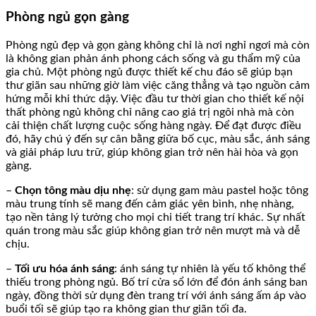
Phòng ngủ gọn gàng
Phòng ngủ đẹp và gọn gàng không chỉ là nơi nghỉ ngơi mà còn
là không gian phản ánh phong cách sống và gu thẩm mỹ của
gia chủ. Một phòng ngủ được thiết kế chu đáo sẽ giúp bạn
thư giãn sau những giờ làm việc căng thẳng và tạo nguồn cảm
hứng mỗi khi thức dậy. Việc đầu tư thời gian cho thiết kế nội
thất phòng ngủ không chỉ nâng cao giá trị ngôi nhà mà còn
cải thiện chất lượng cuộc sống hàng ngày. Để đạt được điều
đó, hãy chú ý đến sự cân bằng giữa bố cục, màu sắc, ánh sáng
và giải pháp lưu trữ, giúp không gian trở nên hài hòa và gọn
gàng.
–
Chọn tông màu dịu nhẹ
: sử dụng gam màu pastel hoặc tông
màu trung tính sẽ mang đến cảm giác yên bình, nhẹ nhàng,
tạo nền tảng lý tưởng cho mọi chi tiết trang trí khác. Sự nhất
quán trong màu sắc giúp không gian trở nên mượt mà và dễ
chịu.
–
Tối ưu hóa ánh sáng
: ánh sáng tự nhiên là yếu tố không thể
thiếu trong phòng ngủ. Bố trí cửa sổ lớn để đón ánh sáng ban
ngày, đồng thời sử dụng đèn trang trí với ánh sáng ấm áp vào
buổi tối sẽ giúp tạo ra không gian thư giãn tối đa.