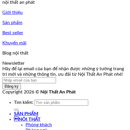
nội thất an phát
Giới thiệu
Sản phẩm
Best seller
Khuyến mãi
Blog nội thất
Newsletter
trang
Hãy để lại email của bạn để nhận được những ý tưởng trang
của
trí mới và những thông tin, ưu đãi từ Nội Thất An Phát nhé!
những
Đăng ký
Copyright 2026 ©
Nội Thất An Phát
Tìm kiếm:
SẢN PHẨM
NỘI THẤT
Phòng khách