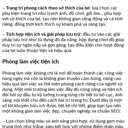
–
Trang trí phong cách theo sở thích của bé:
lựa chọn các
phụ kiện trang trí như tranh ảnh, đồ chơi, gối ôm… phù hợp
với sở thích của bé, tạo nên không gian sống động và cá tính
riêng, đồng thời kích thích sự khám phá và sáng tạo.
–
Tích hợp tiện ích và giải pháp lưu trữ
: đầu tư vào các giải
pháp lưu trữ như tủ đựng đồ đa năng, hộp đựng chơi đồ giúp
duy trì sự ngăn nắp và gọn gàng, tạo điều kiện cho hoạt động
của bé luôn thuận tiện và hiệu quả.
Phòng làm việc tiện ích
Phòng làm việc không chỉ là nơi để hoàn thành các công việc
hàng ngày mà còn là không gian truyền cảm hứng, nâng cao
hiệu quả làm việc và thể hiện phong cách riêng của người sử
dụng. Một môi trường làm việc đầy đủ công năng và tiện ích
đòi hỏi sự đầu tư kỹ lưỡng trong từng chi tiết từ bố cục, ánh
sáng, nội thất cho đến cách bài trí trang trí. Dưới đây là một
số lời khuyên hữu ích được liệt kê chi tiết, giúp bạn tạo nên
một không gian làm việc đẹp, chuyên nghiệp và chuẩn SEO:
– Lựa chọn tông màu và ánh sáng phù hợp: sử dụng gam màu
trung tính như trắng, xám kết hợp với những điểm nhấn màu