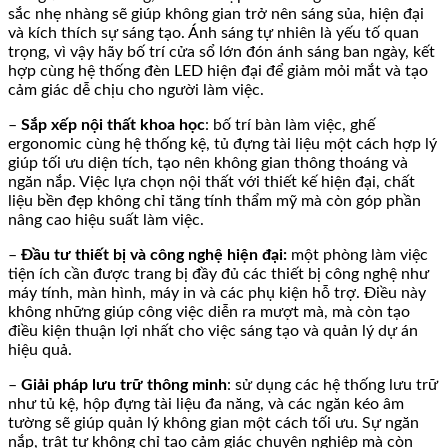
sắc nhẹ nhàng sẽ giúp không gian trở nên sáng sủa, hiện đại
và kích thích sự sáng tạo. Ánh sáng tự nhiên là yếu tố quan
trọng, vì vậy hãy bố trí cửa sổ lớn đón ánh sáng ban ngày, kết
hợp cùng hệ thống đèn LED hiện đại để giảm mỏi mắt và tạo
cảm giác dễ chịu cho người làm việc.
–
Sắp xếp nội thất khoa học
: bố trí bàn làm việc, ghế
ergonomic cùng hệ thống kệ, tủ đựng tài liệu một cách hợp lý
giúp tối ưu diện tích, tạo nên không gian thông thoáng và
ngăn nắp. Việc lựa chọn nội thất với thiết kế hiện đại, chất
liệu bền đẹp không chỉ tăng tính thẩm mỹ mà còn góp phần
nâng cao hiệu suất làm việc.
–
Đầu tư thiết bị và công nghệ hiện đại:
một phòng làm việc
tiện ích cần được trang bị đầy đủ các thiết bị công nghệ như
máy tính, màn hình, máy in và các phụ kiện hỗ trợ. Điều này
không những giúp công việc diễn ra mượt mà, mà còn tạo
điều kiện thuận lợi nhất cho việc sáng tạo và quản lý dự án
hiệu quả.
–
Giải pháp lưu trữ thông minh
: sử dụng các hệ thống lưu trữ
như tủ kệ, hộp đựng tài liệu đa năng, và các ngăn kéo âm
tường sẽ giúp quản lý không gian một cách tối ưu. Sự ngăn
nắp, trật tự không chỉ tạo cảm giác chuyên nghiệp mà còn