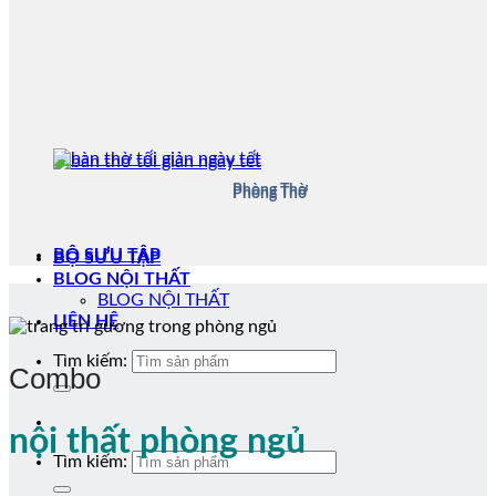
Phòng Thờ
Phòng Thờ
BỘ SƯU TẬP
BỘ SƯU TẬP
BLOG NỘI THẤT
BLOG NỘI THẤT
LIÊN HỆ
Tìm kiếm:
Combo
nội thất phòng ngủ
Tìm kiếm: