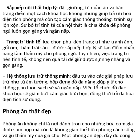
–
Sắp xếp nội thất hợp lý
: đặt giường, tủ quần áo và bàn
trang điểm một cách khoa học không những giúp tối ưu hóa
diện tích phòng mà còn tạo cảm giác thông thoáng, tránh sự
lộn xộn. Sự bố trí tinh tế của nội thất là chìa khóa để phòng
ngủ luôn gọn gàng và ngăn nắp.
–
Trang trí tinh tế
: lựa chọn phụ kiện trang trí như tranh ảnh,
gối ôm, thảm trải sàn… được sắp xếp hợp lý sẽ tạo điểm nhấn,
nâng tầm thẩm mỹ cho phòng ngủ. Tuy nhiên, việc trang trí
nên tinh tế, không nên quá tải để giữ được sự nhẹ nhàng và
gọn gàng.
–
Hệ thống lưu trữ thông minh
: đầu tư vào các giải pháp lưu
trữ như tủ âm tường, hộp đựng đồ đa năng giúp giữ cho
không gian luôn sạch sẽ và ngăn nắp. Việc tổ chức đồ đạc
khoa học sẽ giảm bớt cảm giác bừa bộn, đồng thời tối đa hóa
diện tích sử dụng.
Phòng ăn thật đẹp
Phòng ăn không chỉ là nơi dành trọn cho những bữa cơm gia
đình sum họp mà còn là không gian thể hiện phong cách sống
và gu thẩm mỹ của gia chủ. Một phòng ăn đẹp, đầy đủ công