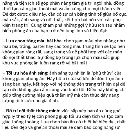
năng và tiện ích sẽ góp phần nâng tầm giá trị ngôi nhà, đồng
thời tạo cảm giác thoải mái và ấm cúng cho mọi thành viên.
Để đạt được điều này, cần có sự cân bằng tinh tế giữa bố cục,
màu sắc, ánh sáng và nội thất, kết hợp hài hòa với các phụ
kiện trang trí. Cùng khám phá những gợi ý hữu ích sau nhằm
biến phòng ăn của bạn trở nên lung linh và hiện đại:
–
Lựa chọn tông màu hài hòa
: chọn gam màu nhẹ nhàng như
màu be, trắng, pastel hay các tông màu trung tính sẽ tạo nên
không gian rộng rãi, sang trọng và dễ phối hợp với các món
đồ nội thất khác. Sự đồng bộ trong lựa chọn màu sắc giúp
khu vực phòng ăn luôn rạng rỡ và bắt mắt.
–
Tối ưu hóa ánh sáng
: ánh sáng tự nhiên là “phù thủy” của
không gian phòng ăn. Hãy bố trí cửa sổ lớn để đón trọn ánh
sáng ban ngày, kết hợp với hệ thống đèn trang trí hiện đại để
tạo nên không gian ấm cúng vào buổi tối. Điều này không chỉ
giúp tăng cường hiệu quả thẩm mỹ mà còn thúc đẩy năng
lượng tích cực cho gia đình.
–
Bố trí nội thất thông minh:
việc sắp xếp bàn ăn cùng ghế
hợp lý theo tỷ lệ căn phòng giúp tối ưu diện tích và tạo cảm
giác thông thoáng. Lựa chọn bàn ăn có thiết kế hiện đại, chất
liệu bền đẹp và ghế ăn thoải mái sẽ đảm bảo công năng sử