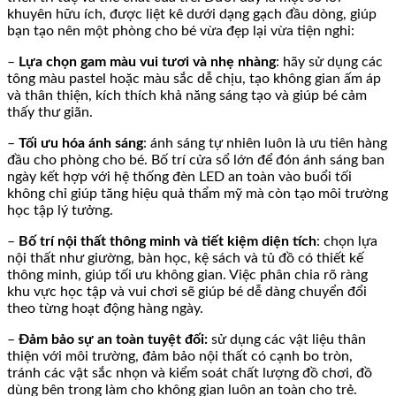
khuyên hữu ích, được liệt kê dưới dạng gạch đầu dòng, giúp
bạn tạo nên một phòng cho bé vừa đẹp lại vừa tiện nghi:
–
Lựa chọn gam màu vui tươi và nhẹ nhàng
: hãy sử dụng các
tông màu pastel hoặc màu sắc dễ chịu, tạo không gian ấm áp
và thân thiện, kích thích khả năng sáng tạo và giúp bé cảm
thấy thư giãn.
–
Tối ưu hóa ánh sáng
: ánh sáng tự nhiên luôn là ưu tiên hàng
đầu cho phòng cho bé. Bố trí cửa sổ lớn để đón ánh sáng ban
ngày kết hợp với hệ thống đèn LED an toàn vào buổi tối
không chỉ giúp tăng hiệu quả thẩm mỹ mà còn tạo môi trường
học tập lý tưởng.
–
Bố trí nội thất thông minh và tiết kiệm diện tích
: chọn lựa
nội thất như giường, bàn học, kệ sách và tủ đồ có thiết kế
thông minh, giúp tối ưu không gian. Việc phân chia rõ ràng
khu vực học tập và vui chơi sẽ giúp bé dễ dàng chuyển đổi
theo từng hoạt động hàng ngày.
–
Đảm bảo sự an toàn tuyệt đối:
sử dụng các vật liệu thân
thiện với môi trường, đảm bảo nội thất có cạnh bo tròn,
tránh các vật sắc nhọn và kiểm soát chất lượng đồ chơi, đồ
dùng bên trong làm cho không gian luôn an toàn cho trẻ.