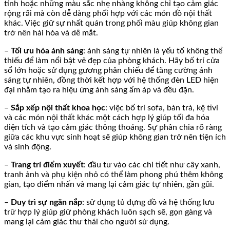
tính hoặc những màu sắc nhẹ nhàng không chỉ tạo cảm giác
rộng rãi mà còn dễ dàng phối hợp với các món đồ nội thất
khác. Việc giữ sự nhất quán trong phối màu giúp không gian
trở nên hài hòa và dễ mắt.
–
Tối ưu hóa ánh sáng
: ánh sáng tự nhiên là yếu tố không thể
thiếu để làm nổi bật vẻ đẹp của phòng khách. Hãy bố trí cửa
sổ lớn hoặc sử dụng gương phản chiếu để tăng cường ánh
sáng tự nhiên, đồng thời kết hợp với hệ thống đèn LED hiện
đại nhằm tạo ra hiệu ứng ánh sáng ấm áp và đều đặn.
–
Sắp xếp nội thất khoa học
: việc bố trí sofa, bàn trà, kệ tivi
và các món nội thất khác một cách hợp lý giúp tối đa hóa
diện tích và tạo cảm giác thông thoáng. Sự phân chia rõ ràng
giữa các khu vực sinh hoạt sẽ giúp không gian trở nên tiện ích
và sinh động.
–
Trang trí điểm xuyết
: đầu tư vào các chi tiết như cây xanh,
tranh ảnh và phụ kiện nhỏ có thể làm phong phú thêm không
gian, tạo điểm nhấn và mang lại cảm giác tự nhiên, gần gũi.
–
Duy trì sự ngăn nắp
: sử dụng tủ đựng đồ và hệ thống lưu
trữ hợp lý giúp giữ phòng khách luôn sạch sẽ, gọn gàng và
mang lại cảm giác thư thái cho người sử dụng.