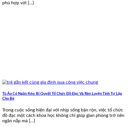
phù hợp với [...]
Tủ Áo Có Ngăn Kéo: Bí Quyết Tổ Chức Đồ Đạc Và Rèn Luyện Tính Tự Lập
Cho Bé
Trong cuộc sống hiện đại với nhịp sống bận rộn, việc tổ chức
đồ đạc một cách khoa học không chỉ giúp gian phòng trở nên
ngăn nắp mà [...]