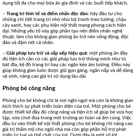
dụng tối đa cho mọi bữa ăn gia đình và các buổi tiếp khách.
–
Trang trí tinh tế và điểm nhấn độc đáo
: hãy đầu tư cho
những chi tiết trang trí nhỏ như bộ tranh treo tường, chậu
cây xanh, hay các phụ kiện nội thất mang phong cách hiện
đại. Những yếu tố này góp phần tạo nên điểm nhấn nghệ
thuật, làm cho không gian phòng ăn trở nên sống động, độc
đáo và đậm nét cá nhân.
–
Giải pháp lưu trữ và sắp xếp hiệu quả
: một phòng ăn đầy
đủ tiện ích cần có các giải pháp lưu trữ thông minh như tủ
bát đĩa, kệ đồ trang trí hay các ngăn kéo âm tường. Điều này
giúp không gian luôn được giữ gọn gàng, ngăn nắp và dễ dàng
vệ sinh, nâng cao giá trị sử dụng lâu dài.
Phòng bé công năng
Phòng cho bé không chỉ là nơi nghỉ ngơi mà còn là không gian
kích thích sự phát triển toàn diện của trẻ. Một phòng cho bé
được thiết kế đầy đủ công năng và tiện ích sẽ giúp bé vừa học
tập, vừa chơi đùa trong môi trường an toàn và ấm cúng. Việc
đầu tư vào thiết kế nội thất phòng cho bé không chỉ nâng cao
giá trị thẩm mỹ cho ngôi nhà mà còn góp phần hỗ trợ phát
triển trí tuệ và thể chất của trẻ. Dưới đây là một số lời