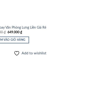
oay Văn Phòng Lưng Liền Giá Rẻ
Giá
Giá
000
₫
649.000
₫
gốc
hiện
là:
tại
M VÀO GIỎ HÀNG
882.000 ₫.
là:
649.000 ₫.
Add to wishlist