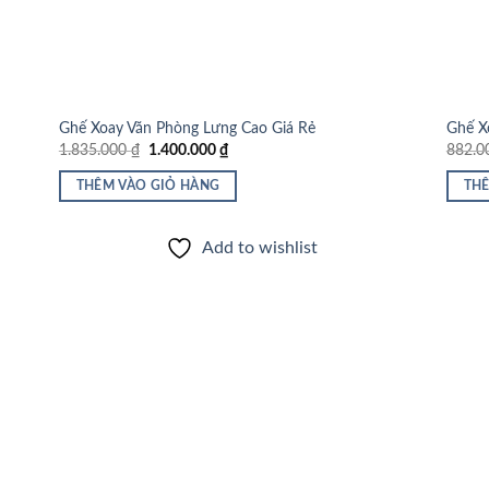
Ghế Xoay Văn Phòng Lưng Cao Giá Rẻ
Ghế X
Giá
Giá
1.835.000
₫
1.400.000
₫
882.
gốc
hiện
là:
tại
THÊM VÀO GIỎ HÀNG
THÊ
1.835.000 ₫.
là:
1.400.000 ₫.
Add to wishlist
 to
list