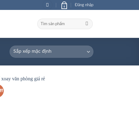
Đăng nhập
0
Tìm
kiếm:
ff
Add to
wishlist