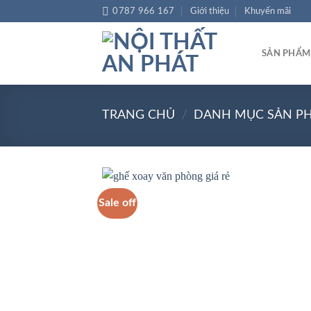
Chuyển
0787 966 167
Giới thiệu
Khuyến mãi
đến
nội
SẢN PHẨM
dung
TRANG CHỦ
/
DANH MỤC SẢN P
Sale off
Add
wish