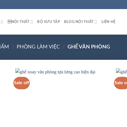
NỘI THẤT
BỘ SƯU TẬP
BLOG NỘI THẤT
LIÊN HỆ
HẨM
/
PHÒNG LÀM VIỆC
/
GHẾ VĂN PHÒNG
Sale off
Sale o
 to
Add to
list
wishlist