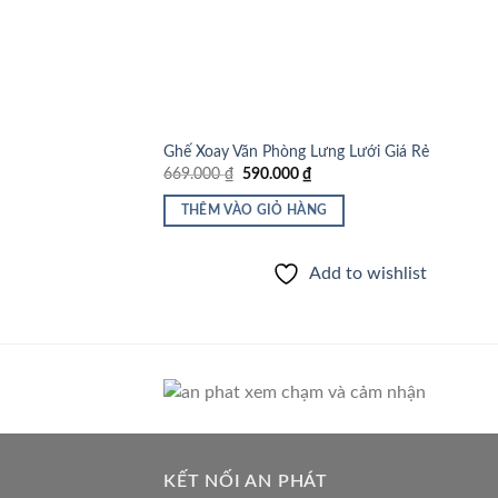
Ghế Xoay Văn Phòng Lưng Lưới Giá Rẻ
Giá
Giá
669.000
₫
590.000
₫
gốc
hiện
là:
tại
THÊM VÀO GIỎ HÀNG
669.000 ₫.
là:
590.000 ₫.
Add to wishlist
KẾT NỐI AN PHÁT