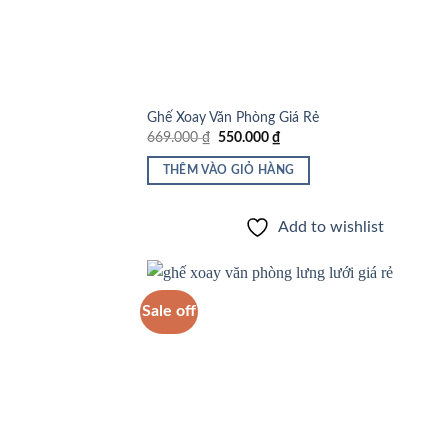
Ghế Xoay Văn Phòng Giá Rẻ
Giá
Giá
669.000
₫
550.000
₫
gốc
hiện
là:
tại
THÊM VÀO GIỎ HÀNG
669.000 ₫.
là:
550.000 ₫.
Add to wishlist
Sale off
Add
wish