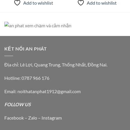
Add to wishlist
Add to wishlist
này
có
nhiều
biến
thể.
Các
tùy
chọn
KẾT NỐI AN PHÁT
có
thể
Địa chỉ: Lê Lợi, Quang Trung, Thống Nhất, Đồng Nai.
được
chọn
Hotline: 0787 966 176
trên
trang
Email: noithatanphat1912@gmail.com
sản
phẩm
FOLLOW US
Facebook – Zalo – Instagram