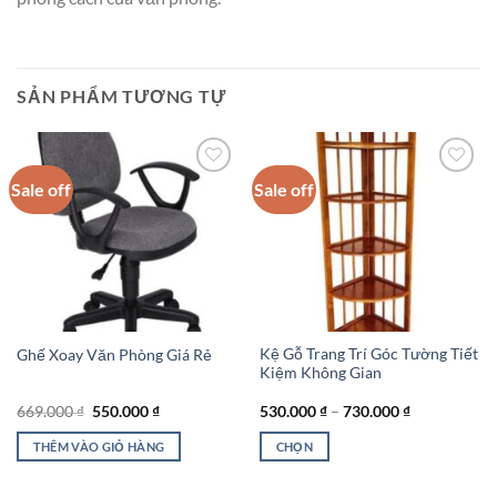
SẢN PHẨM TƯƠNG TỰ
Sale off
Sale off
Add to
Add to
wishlist
wishlist
Kệ Gỗ Trang Trí Góc Tường Tiết
Ghế Xoay Văn Phòng Giá Rẻ
Kiệm Không Gian
Giá
Giá
Khoảng
669.000
₫
550.000
₫
530.000
₫
–
730.000
₫
gốc
hiện
giá:
là:
tại
từ
THÊM VÀO GIỎ HÀNG
CHỌN
669.000 ₫.
là:
530.000 ₫
550.000 ₫.
đến
Sản
730.000 ₫
phẩm