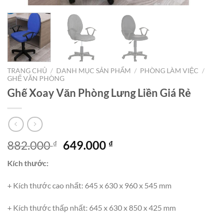
TRANG CHỦ
/
DANH MỤC SẢN PHẨM
/
PHÒNG LÀM VIỆC
/
GHẾ VĂN PHÒNG
Ghế Xoay Văn Phòng Lưng Liền Giá Rẻ
Giá
Giá
882.000
649.000
₫
₫
gốc
hiện
Kích thước:
là:
tại
882.000 ₫.
là:
+ Kích thước cao nhất: 645 x 630 x 960 x 545 mm
649.000 ₫.
+ Kích thước thấp nhất: 645 x 630 x 850 x 425 mm