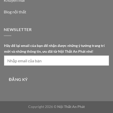
Khuyến mãi
Blog nội thất
NEWSLETTER
N
Hãy để lại email của bạn để nhận được những ý tưởng trang trí
ộ
mới và những thông tin, ưu đãi từ Nội Thất An Phát nhé!
i
đ
ể
T
h
ĐĂNG KÝ
ấ
t
Copyright 2026 ©
Nội Thất An Phát