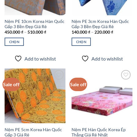
Nệm PE 10cm Korea Hàn Quốc
Nệm PE 3cm Korea Hàn Quốc
Gấp 3 Bền Đẹp Giá Rẻ
Gấp 3 Bền Đẹp Giá Rẻ
Khoảng
Khoảng
450.000
₫
–
510.000
₫
140.000
₫
–
220.000
₫
giá:
giá:
từ
từ
CHỌN
CHỌN
450.000 ₫
140.000 ₫
đến
đến
Sản
Sản
510.000 ₫
220.000 ₫
phẩm
phẩm
Add to wishlist
Add to wishlist
này
này
có
có
nhiều
nhiều
biến
biến
Sale off
Sale off
thể.
thể.
Các
Các
Add to
Add to
wishlist
wishlist
tùy
tùy
chọn
chọn
có
có
thể
thể
được
được
Nệm PE 5cm Korea Hàn Quốc
Nệm PE Hàn Quốc Korea Ép
chọn
chọn
Gấp 3 Giá Rẻ
Thẳng Giá Rẻ Nhất