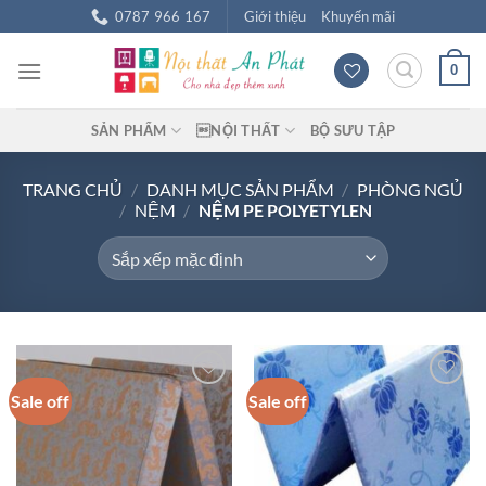
Chuyển
0787 966 167
Giới thiệu
Khuyến mãi
đến
nội
0
dung
SẢN PHẨM
NỘI THẤT
BỘ SƯU TẬP
TRANG CHỦ
/
DANH MỤC SẢN PHẨM
/
PHÒNG NGỦ
/
NỆM
/
NỆM PE POLYETYLEN
Sale off
Sale off
Add to
Add to
wishlist
wishlist