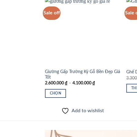
Sale off
Sale 
Add to
wishlist
Giường Gấp Trường Kỷ Gỗ Bền Đẹp Giá
Ghế 
Tốt
3.30
Khoảng
2.600.000
₫
–
4.100.000
₫
giá:
TH
từ
CHỌN
2.600.000 ₫
đến
Sản
4.100.000 ₫
phẩm
Add to wishlist
này
có
nhiều
biến