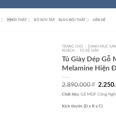
NỘI THẤT
BỘ SƯU TẬP
BLOG NỘI THẤT
LIÊN HỆ
TRANG CHỦ
/
DANH MỤC SẢ
KHÁCH
/
TỦ KỆ GIÀY
Tủ Giày Dép Gỗ
Melamine Hiện Đ
Add to
wishlist
Giá
2.890.000
₫
2.250
gốc
Chất liệu:
Gỗ MDF Công Ngh
là:
2.890.
Kích thước (D x R x C)