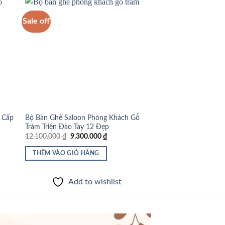
Sale off
Sale off
 to
Add to
list
wishlist
 Cấp
Bộ Bàn Ghế Saloon Phòng Khách Gỗ
Bộ Bàn Ghế Phòng K
Tràm Triện Đào Tay 12 Đẹp
Món Tay 10 Triện Đà
Giá
Giá
Giá
12.100.000
₫
9.300.000
₫
25.500.000
₫
22.50
gốc
hiện
gốc
là:
tại
là:
THÊM VÀO GIỎ HÀNG
THÊM VÀO GIỎ HÀ
12.100.000 ₫.
là:
25.500
 ₫.
9.300.000 ₫.
Add to wishlist
Add to