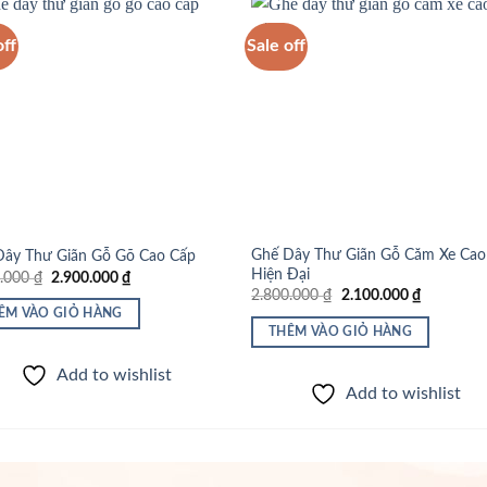
off
Sale off
Add to
Add
wishlist
wish
Ghế Dây Thư Giãn Gỗ Căm Xe Cao
Dây Thư Giãn Gỗ Gõ Cao Cấp
Hiện Đại
Giá
Giá
0.000
₫
2.900.000
₫
gốc
hiện
Giá
Giá
2.800.000
₫
2.100.000
₫
là:
tại
gốc
hiện
ÊM VÀO GIỎ HÀNG
3.300.000 ₫.
là:
là:
tại
THÊM VÀO GIỎ HÀNG
2.900.000 ₫.
2.800.000 ₫.
là:
2.100.000
Add to wishlist
Add to wishlist