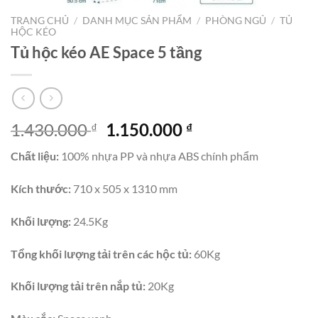
TRANG CHỦ
/
DANH MỤC SẢN PHẨM
/
PHÒNG NGỦ
/
TỦ
HỘC KÉO
Tủ hộc kéo AE Space 5 tầng
Giá
Giá
1.430.000
1.150.000
₫
₫
gốc
hiện
Chất liệu:
100% nhựa PP và nhựa ABS chính phẩm
là:
tại
1.430.000 ₫.
là:
Kích thước:
710 x 505 x 1310 mm
1.150.000 ₫.
Khối lượng:
24.5Kg
Tổng khối lượng tải trên các hộc tủ:
60Kg
Khối lượng tải trên nắp tủ:
20Kg