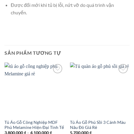
Được đổi mới khi tủ bị lỗi, nứt vỡ do quá trình vận
chuyển.
SẢN PHẨM TƯƠNG TỰ
Add to
Add to
wishlist
wishlist
Tủ Áo Gỗ Công Nghiệp MDF
Tủ Áo Gỗ Phủ Sồi 3 Cánh Màu
Phủ Melamine Hiện Đại Tinh Tế
Nâu Đỏ Giá Rẻ
Khoảng
3.800.000
₫
–
4.100.000
₫
5.700.000
₫