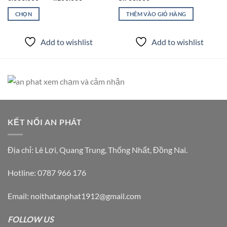
giá:
từ
CHỌN
THÊM VÀO GIỎ HÀNG
3.800.000 ₫
đến
Sản
4.100.000 ₫
phẩm
Add to wishlist
Add to wishlist
này
có
nhiều
biến
thể.
Các
tùy
chọn
KẾT NỐI AN PHÁT
có
thể
Địa chỉ: Lê Lợi, Quang Trung, Thống Nhất, Đồng Nai.
được
chọn
Hotline: 0787 966 176
trên
trang
Email: noithatanphat1912@gmail.com
sản
phẩm
FOLLOW US