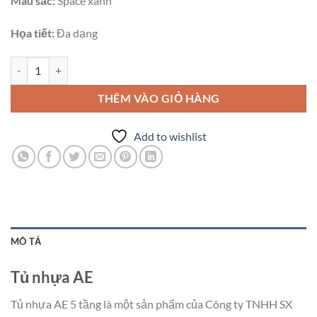
Màu sắc:
Space xanh
Họa tiết:
Đa dạng
Tủ hộc kéo AE Space 5 tầng số lượng
THÊM VÀO GIỎ HÀNG
Add to wishlist
MÔ TẢ
Tủ nhựa AE
Tủ nhựa AE 5 tầng là một sản phẩm của Công ty TNHH SX