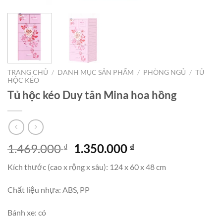
TRANG CHỦ
/
DANH MỤC SẢN PHẨM
/
PHÒNG NGỦ
/
TỦ
HỘC KÉO
Tủ hộc kéo Duy tân Mina hoa hồng
Giá
Giá
1.469.000
1.350.000
₫
₫
gốc
hiện
Kích thước (cao x rộng x sâu): 124 x 60 x 48 cm
là:
tại
1.469.000 ₫.
là:
Chất liệu nhựa: ABS, PP
1.350.000 ₫.
Bánh xe: có