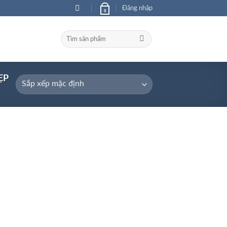
Đăng nhập
0
Tìm
kiếm:
ẸP