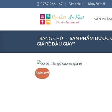
Chuyển
0787 966 167
Giới thiệu
Khuyến mãi
đến
nội
SẢN PHẨM
dung
TRANG CHỦ
/
SẢN PHẨM ĐƯỢC GẮ
GIÁ RẺ DẦU GIÂY”
Sale off
Add
wish