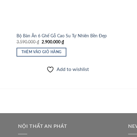
Bộ Bàn Ăn 6 Ghế Gỗ Cao Su Tự Nhiên Bền Đẹp
Giá
Giá
3.590.000
₫
2.900.000
₫
gốc
hiện
là:
tại
THÊM VÀO GIỎ HÀNG
3.590.000 ₫.
là:
2.900.000 ₫.
Add to wishlist
NỘI THẤT AN PHÁT
NE