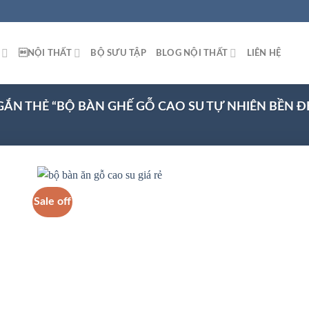
NỘI THẤT
BỘ SƯU TẬP
BLOG NỘI THẤT
LIÊN HỆ
N THẺ “BỘ BÀN GHẾ GỖ CAO SU TỰ NHIÊN BỀN Đ
Sale off
 to
Add to
list
wishlist