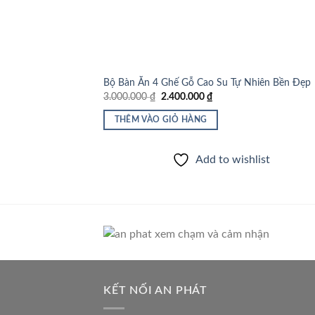
Bộ Bàn Ăn 4 Ghế Gỗ Cao Su Tự Nhiên Bền Đẹp
Giá
Giá
3.000.000
₫
2.400.000
₫
gốc
hiện
là:
tại
THÊM VÀO GIỎ HÀNG
3.000.000 ₫.
là:
2.400.000 ₫.
Add to wishlist
KẾT NỐI AN PHÁT