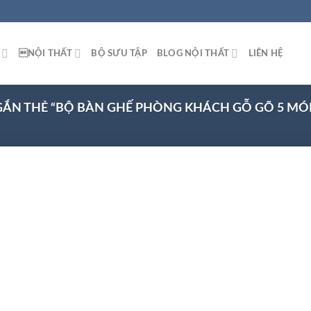
NỘI THẤT
BỘ SƯU TẬP
BLOG NỘI THẤT
LIÊN HỆ
ẮN THẺ “BỘ BÀN GHẾ PHÒNG KHÁCH GỖ GÕ 5 MÓ
 to
list