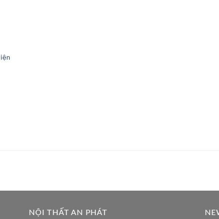
riện
NỘI THẤT AN PHÁT
NE