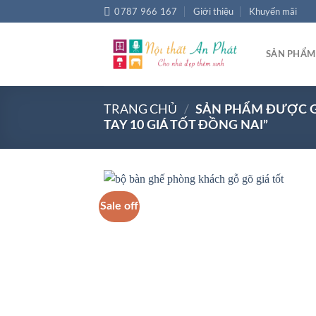
Chuyển
0787 966 167
Giới thiệu
Khuyến mãi
đến
nội
SẢN PHẨM
dung
TRANG CHỦ
/
SẢN PHẨM ĐƯỢC G
TAY 10 GIÁ TỐT ĐỒNG NAI”
Sale off
Add
wish