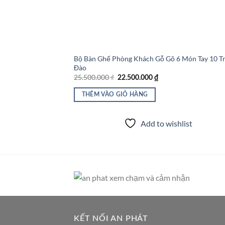
Bộ Bàn Ghế Phòng Khách Gỗ Gõ 6 Món Tay 10 T
Đào
Giá
Giá
25.500.000
₫
22.500.000
₫
gốc
hiện
là:
tại
THÊM VÀO GIỎ HÀNG
25.500.000 ₫.
là:
22.500.000 ₫.
Add to wishlist
KẾT NỐI AN PHÁT