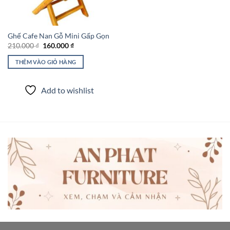
Ghế Cafe Nan Gỗ Mini Gấp Gọn
Giá
Giá
210.000
₫
160.000
₫
gốc
hiện
là:
tại
THÊM VÀO GIỎ HÀNG
210.000 ₫.
là:
160.000 ₫.
Add to wishlist