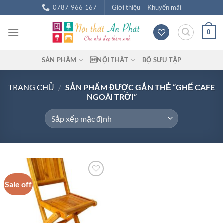
Chuyển
0787 966 167
Giới thiệu
Khuyến mãi
đến
nội
0
dung
SẢN PHẨM
NỘI THẤT
BỘ SƯU TẬP
TRANG CHỦ
/
SẢN PHẨM ĐƯỢC GẮN THẺ “GHẾ CAFE
NGOÀI TRỜI”
Sale off
Add to
wishlist