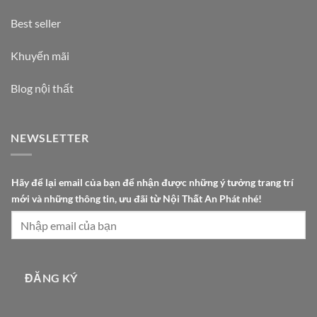
Best seller
Khuyến mãi
Blog nội thất
NEWSLETTER
t
Hãy để lại email của bạn để nhận được những ý tưởng trang trí
r
mới và những thông tin, ưu đãi từ Nội Thất An Phát nhé!
í
đ
ể
ý
ĐĂNG KÝ