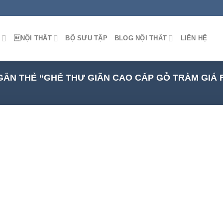
M
NỘI THẤT
BỘ SƯU TẬP
BLOG NỘI THẤT
LIÊN HỆ
ẮN THẺ “GHẾ THƯ GIÃN CAO CẤP GỖ TRÀM GIÁ 
 to
list