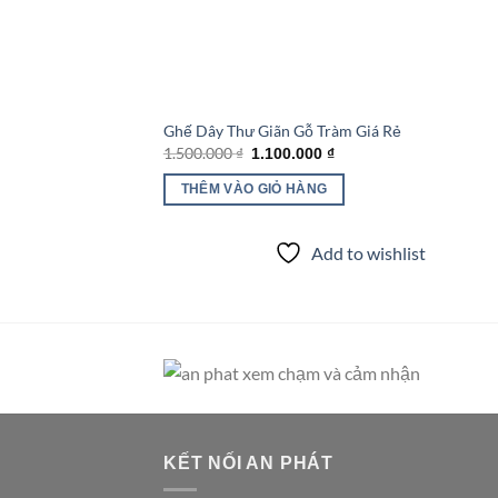
Ghế Dây Thư Giãn Gỗ Tràm Giá Rẻ
Giá
Giá
1.500.000
₫
1.100.000
₫
gốc
hiện
là:
tại
THÊM VÀO GIỎ HÀNG
1.500.000 ₫.
là:
1.100.000 ₫.
Add to wishlist
KẾT NỐI AN PHÁT