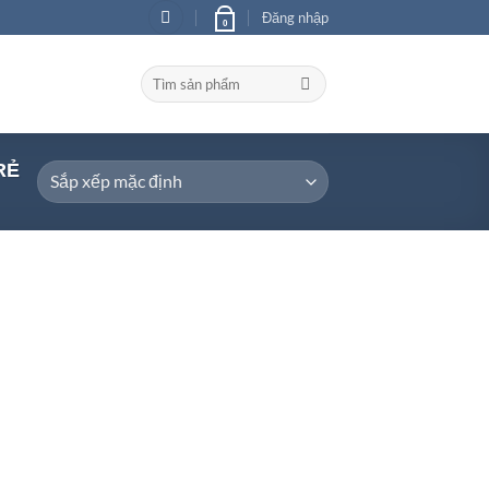
Đăng nhập
0
Tìm
kiếm:
RẺ