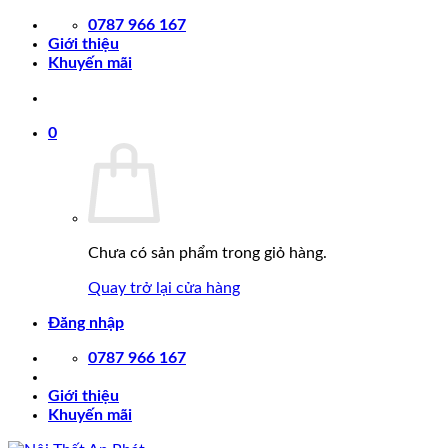
Chuyển
0787 966 167
đến
Giới thiệu
nội
Khuyến mãi
dung
0
Chưa có sản phẩm trong giỏ hàng.
Quay trở lại cửa hàng
Đăng nhập
0787 966 167
Giới thiệu
Khuyến mãi