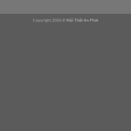
l
ạ
i
Copyright 2026 ©
Nội Thất An Phát