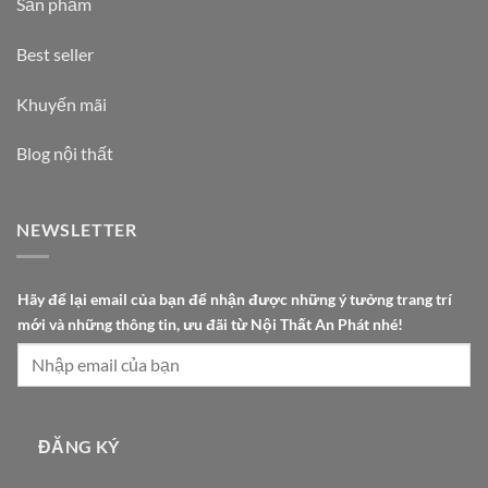
Sản phẩm
Best seller
Khuyến mãi
Blog nội thất
NEWSLETTER
t
Hãy để lại email của bạn để nhận được những ý tưởng trang trí
r
mới và những thông tin, ưu đãi từ Nội Thất An Phát nhé!
a
n
g
H
ã
ĐĂNG KÝ
y