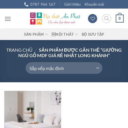
Chuyển
0787 966 167
Giới thiệu
Khuyến mãi
đến
nội
0
dung
SẢN PHẨM
NỘI THẤT
BỘ SƯU TẬP
TRANG CHỦ
/
SẢN PHẨM ĐƯỢC GẮN THẺ “GIƯỜNG
NGỦ GỖ MDF GIÁ RẺ NHẤT LONG KHÁNH”
Add to
wishlist