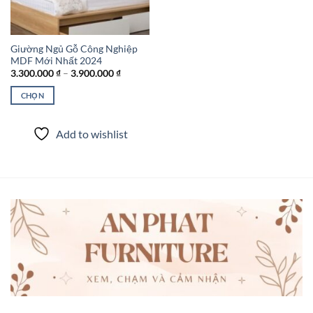
Giường Ngủ Gỗ Công Nghiệp
MDF Mới Nhất 2024
Khoảng
3.300.000
₫
–
3.900.000
₫
giá:
từ
CHỌN
3.300.000 ₫
đến
Sản
3.900.000 ₫
phẩm
Add to wishlist
này
có
nhiều
biến
thể.
Các
tùy
chọn
có
thể
được
chọn