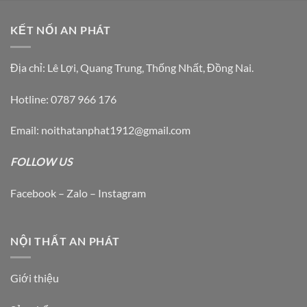
trên
trang
KẾT NỐI AN PHÁT
sản
phẩm
Địa chỉ: Lê Lợi, Quang Trung, Thống Nhất, Đồng Nai.
Hotline: 0787 966 176
Email: noithatanphat1912@gmail.com
FOLLOW US
Facebook – Zalo – Instagram
NỘI THẤT AN PHÁT
Giới thiệu