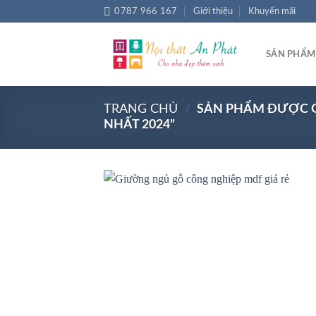
Chuyển
0787 966 167
Giới thiệu
Khuyến mãi
đến
nội
SẢN PHẨM
dung
TRANG CHỦ
/
SẢN PHẨM ĐƯỢC G
NHẤT 2024”
Add
wish