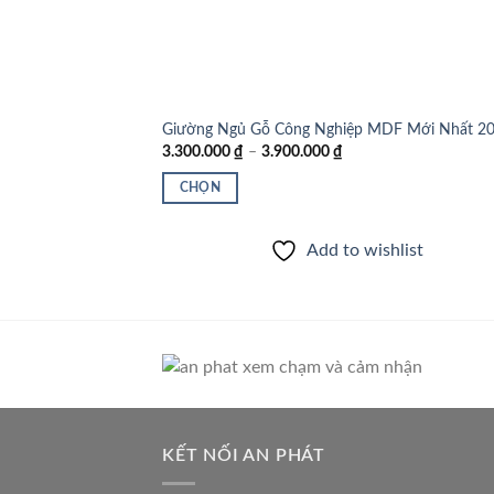
Giường Ngủ Gỗ Công Nghiệp MDF Mới Nhất 2
Khoảng
3.300.000
₫
–
3.900.000
₫
giá:
từ
CHỌN
3.300.000 ₫
đến
Sản
3.900.000 ₫
phẩm
Add to wishlist
này
có
nhiều
biến
thể.
Các
tùy
chọn
KẾT NỐI AN PHÁT
có