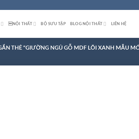
NỘI THẤT
BỘ SƯU TẬP
BLOG NỘI THẤT
LIÊN HỆ
ẮN THẺ “GIƯỜNG NGỦ GỖ MDF LÕI XANH MẪU MỚ
 to
list