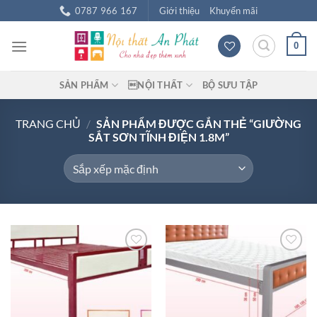
Chuyển
0787 966 167
Giới thiệu
Khuyến mãi
đến
nội
0
dung
SẢN PHẨM
NỘI THẤT
BỘ SƯU TẬP
TRANG CHỦ
/
SẢN PHẨM ĐƯỢC GẮN THẺ “GIƯỜNG
SẮT SƠN TĨNH ĐIỆN 1.8M”
Add to
Add to
wishlist
wishlist