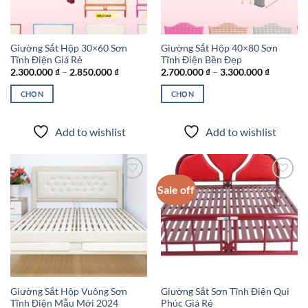
Giường Sắt Hộp 30×60 Sơn
Giường Sắt Hộp 40×80 Sơn
Tĩnh Điện Giá Rẻ
Tĩnh Điện Bền Đẹp
Khoảng
Khoảng
2.300.000
₫
–
2.850.000
₫
2.700.000
₫
–
3.300.000
₫
giá:
giá:
từ
từ
CHỌN
CHỌN
2.300.000 ₫
2.700.00
đến
đến
Sản
Sản
2.850.000 ₫
3.300.00
phẩm
phẩm
Add to wishlist
Add to wishlist
này
này
có
có
nhiều
nhiều
biến
biến
Sale off
thể.
thể.
Các
Các
Add to
Add to
wishlist
wishlist
tùy
tùy
chọn
chọn
có
có
thể
thể
được
được
Giường Sắt Hộp Vuông Sơn
Giường Sắt Sơn Tĩnh Điện Qui
chọn
chọn
Tĩnh Điện Mẫu Mới 2024
Phúc Giá Rẻ