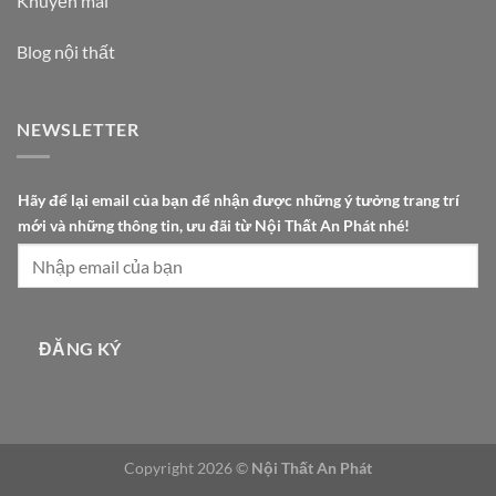
Khuyến mãi
Blog nội thất
NEWSLETTER
t
Hãy để lại email của bạn để nhận được những ý tưởng trang trí
i
mới và những thông tin, ưu đãi từ Nội Thất An Phát nhé!
n
,
H
ã
y
ĐĂNG KÝ
đ
ã
i
Copyright 2026 ©
Nội Thất An Phát