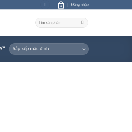
Đăng nhập
0
Tìm
kiếm:
Y”