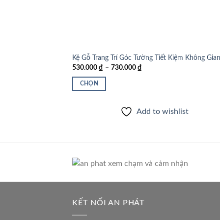
Kệ Gỗ Trang Trí Góc Tường Tiết Kiệm Không Gia
Khoảng
530.000
₫
–
730.000
₫
giá:
từ
CHỌN
530.000 ₫
đến
Sản
730.000 ₫
phẩm
Add to wishlist
này
có
nhiều
biến
thể.
Các
tùy
chọn
KẾT NỐI AN PHÁT
có