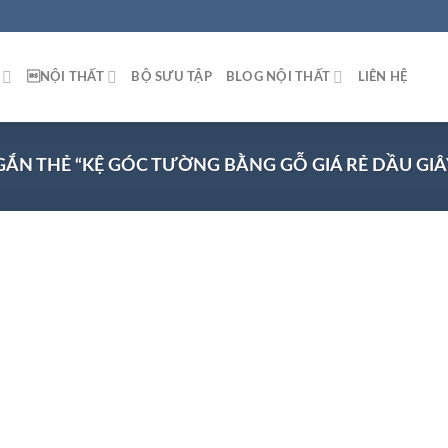
NỘI THẤT
BỘ SƯU TẬP
BLOG NỘI THẤT
LIÊN HỆ
N THẺ “KỆ GÓC TƯỜNG BẰNG GỖ GIÁ RẺ DẦU GIÂ
 to
list