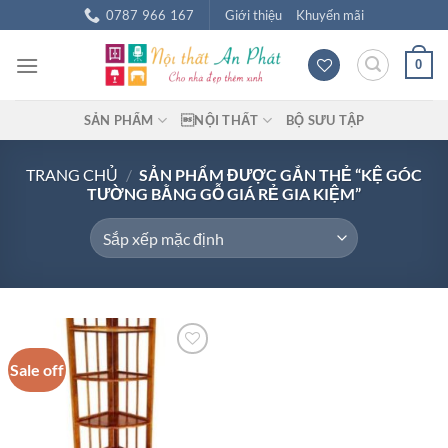
Chuyển
0787 966 167
Giới thiệu
Khuyến mãi
đến
nội
0
dung
SẢN PHẨM
NỘI THẤT
BỘ SƯU TẬP
TRANG CHỦ
/
SẢN PHẨM ĐƯỢC GẮN THẺ “KỆ GÓC
TƯỜNG BẰNG GỖ GIÁ RẺ GIA KIỆM”
Sale off
Add to
wishlist