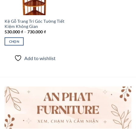
Kệ Gỗ Trang Trí Góc Tường Tiết
Kiệm Không Gian
Khoảng
530.000
₫
–
730.000
₫
giá:
từ
CHỌN
530.000 ₫
đến
Sản
730.000 ₫
phẩm
Add to wishlist
này
có
nhiều
biến
thể.
Các
tùy
chọn
có
thể
được
chọn