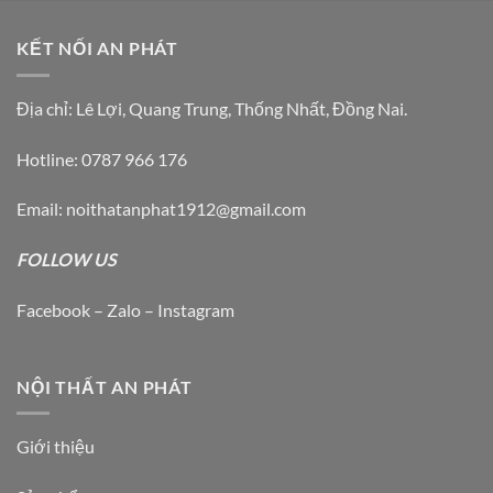
trên
trang
KẾT NỐI AN PHÁT
sản
phẩm
Địa chỉ: Lê Lợi, Quang Trung, Thống Nhất, Đồng Nai.
Hotline: 0787 966 176
Email: noithatanphat1912@gmail.com
FOLLOW US
Facebook – Zalo – Instagram
NỘI THẤT AN PHÁT
Giới thiệu