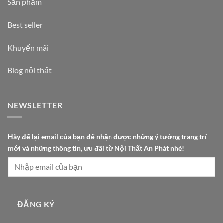
Sản phẩm
Best seller
Khuyến mãi
Blog nội thất
NEWSLETTER
t
Hãy để lại email của bạn để nhận được những ý tưởng trang trí
ừ
mới và những thông tin, ưu đãi từ Nội Thất An Phát nhé!
t
ư
ở
n
g
ĐĂNG KÝ
t