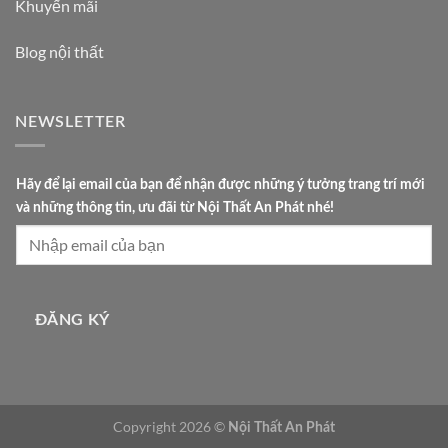
Khuyến mãi
Blog nội thất
NEWSLETTER
c
Hãy để lại email của bạn để nhận được những ý tưởng trang trí mới
ủ
và những thông tin, ưu đãi từ Nội Thất An Phát nhé!
a
n
h
ữ
n
ĐĂNG KÝ
g
b
ạ
n
Copyright 2026 ©
Nội Thất An Phát