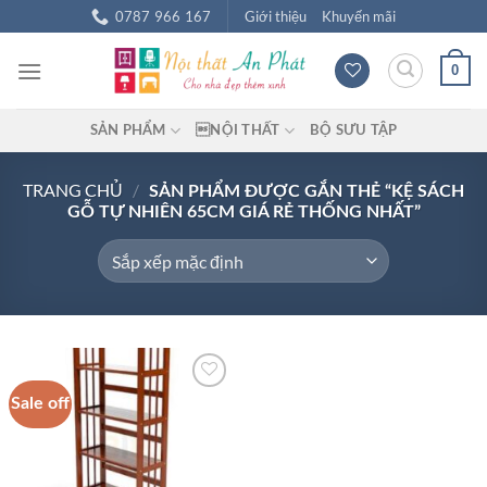
Chuyển
0787 966 167
Giới thiệu
Khuyến mãi
đến
nội
0
dung
SẢN PHẨM
NỘI THẤT
BỘ SƯU TẬP
TRANG CHỦ
/
SẢN PHẨM ĐƯỢC GẮN THẺ “KỆ SÁCH
GỖ TỰ NHIÊN 65CM GIÁ RẺ THỐNG NHẤT”
Sale off
Add to
wishlist