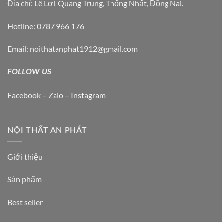
chọn
Địa chỉ: Lê Lợi, Quang Trung, Thống Nhất, Đồng Nai.
trên
trang
Hotline: 0787 966 176
sản
phẩm
Email: noithatanphat1912@gmail.com
FOLLOW US
Facebook – Zalo – Instagram
NỘI THẤT AN PHÁT
Giới thiệu
Sản phẩm
Best seller