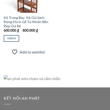
Kệ Trưng Bày- Kệ Giá Sách
Đứng 65cm Gỗ Tự Nhiên Bền
Đẹp Giá Rẻ
Khoảng
–
600.000
₫
800.000
₫
giá:
từ
CHỌN
600.000 ₫
đến
Sản
800.000 ₫
phẩm
Add to wishlist
này
có
nhiều
biến
thể.
Các
tùy
chọn
có
KẾT NỐI AN PHÁT
thể
được