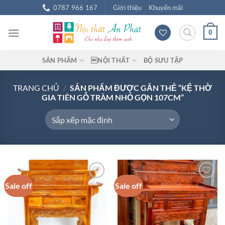
Chuyển
0787 966 167
Giới thiệu
Khuyến mãi
đến
nội
0
dung
SẢN PHẨM
NỘI THẤT
BỘ SƯU TẬP
TRANG CHỦ
/
SẢN PHẨM ĐƯỢC GẮN THẺ “KỆ THỜ
GIA TIÊN GỖ TRÀM NHỎ GỌN 107CM”
Sale off
Sale off
Add to
Add to
wishlist
wishlist