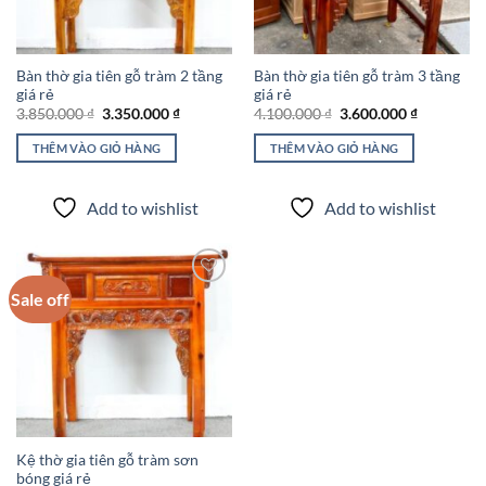
Bàn thờ gia tiên gỗ tràm 2 tầng
Bàn thờ gia tiên gỗ tràm 3 tầng
giá rẻ
giá rẻ
Giá
Giá
Giá
Giá
3.850.000
₫
3.350.000
₫
4.100.000
₫
3.600.000
₫
gốc
hiện
gốc
hiện
là:
tại
là:
tại
THÊM VÀO GIỎ HÀNG
THÊM VÀO GIỎ HÀNG
3.850.000 ₫.
là:
4.100.000 ₫.
là:
3.350.000 ₫.
3.600.000 
Add to wishlist
Add to wishlist
Sale off
Add to
wishlist
Kệ thờ gia tiên gỗ tràm sơn
bóng giá rẻ