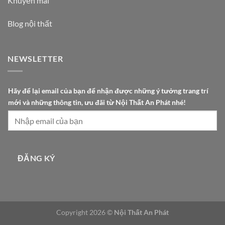
Khuyến mãi
Blog nội thất
NEWSLETTER
t
Hãy để lại email của bạn để nhận được những ý tưởng trang trí
r
mới và những thông tin, ưu đãi từ Nội Thất An Phát nhé!
a
n
g
t
i
ĐĂNG KÝ
n
,
t
r
Copyright 2026 ©
Nội Thất An Phát
a
n