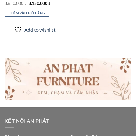
Giá
Giá
3.650.000
₫
3.150.000
₫
gốc
hiện
là:
tại
THÊM VÀO GIỎ HÀNG
3.650.000 ₫.
là:
3.150.000 ₫.
Add to wishlist
KẾT NỐI AN PHÁT