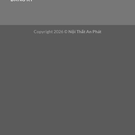
g
ý
Copyright 2026 ©
Nội Thất An Phát