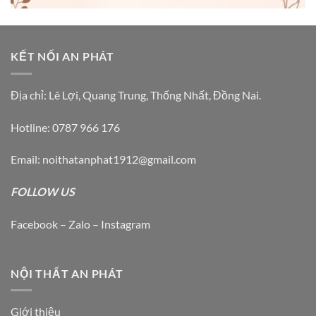
chọn
trên
trang
KẾT NỐI AN PHÁT
sản
phẩm
Địa chỉ: Lê Lợi, Quang Trung, Thống Nhất, Đồng Nai.
Hotline: 0787 966 176
Email: noithatanphat1912@gmail.com
FOLLOW US
Facebook – Zalo – Instagram
NỘI THẤT AN PHÁT
Giới thiệu