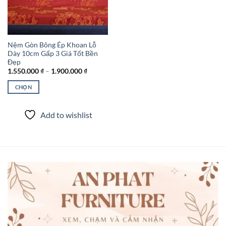
Nệm Gòn Bông Ép Khoan Lỗ
Dày 10cm Gấp 3 Giá Tốt Bền
Đẹp
Khoảng
1.550.000
₫
–
1.900.000
₫
giá:
từ
CHỌN
1.550.000 ₫
đến
Sản
1.900.000 ₫
phẩm
Add to wishlist
này
có
nhiều
biến
thể.
Các
tùy
chọn
có
thể
được