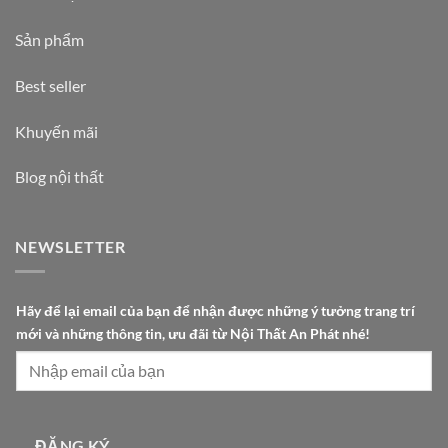
Sản phẩm
Best seller
Khuyến mãi
Blog nội thất
NEWSLETTER
t
Hãy để lại email của bạn để nhận được những ý tưởng trang trí
r
mới và những thông tin, ưu đãi từ Nội Thất An Phát nhé!
í
n
h
ữ
n
ĐĂNG KÝ