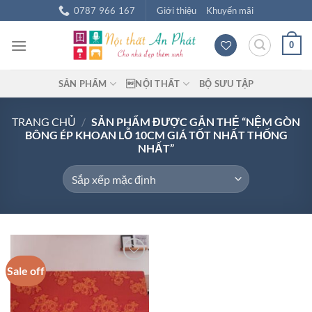
Chuyển
0787 966 167
Giới thiệu
Khuyến mãi
đến
nội
0
dung
SẢN PHẨM
NỘI THẤT
BỘ SƯU TẬP
TRANG CHỦ
/
SẢN PHẨM ĐƯỢC GẮN THẺ “NỆM GÒN
BÔNG ÉP KHOAN LỖ 10CM GIÁ TỐT NHẤT THỐNG
NHẤT”
Sale off
Add to
wishlist