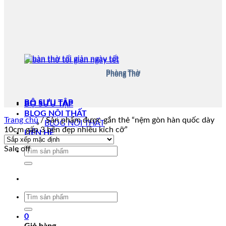
Phòng Thờ
Phòng Thờ
BỘ SƯU TẬP
BỘ SƯU TẬP
BLOG NỘI THẤT
Trang chủ
/
Sản phẩm được gắn thẻ “nệm gòn hàn quốc dày
BLOG NỘI THẤT
10cm gấp 3 bền đẹp nhiều kích cỡ”
LIÊN HỆ
Sale off
Tìm
kiếm:
Tìm
kiếm:
0