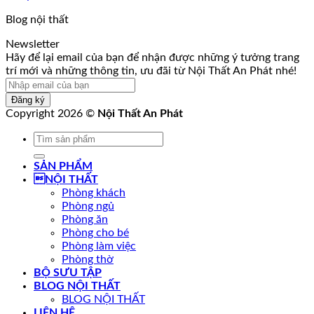
Blog nội thất
Newsletter
thông
Hãy để lại email của bạn để nhận được những ý tưởng trang
và
trí mới và những thông tin, ưu đãi từ Nội Thất An Phát nhé!
tưởng
Đăng ký
Copyright 2026 ©
Nội Thất An Phát
Tìm
kiếm:
SẢN PHẨM
NỘI THẤT
Phòng khách
Phòng ngủ
Phòng ăn
Phòng cho bé
Phòng làm việc
Phòng thờ
BỘ SƯU TẬP
BLOG NỘI THẤT
BLOG NỘI THẤT
LIÊN HỆ