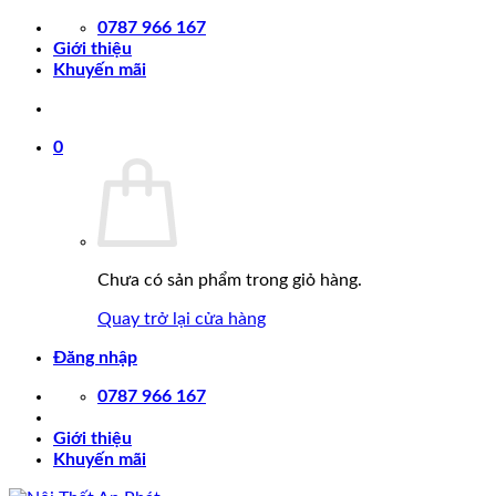
Chuyển
0787 966 167
đến
Giới thiệu
nội
Khuyến mãi
dung
0
Chưa có sản phẩm trong giỏ hàng.
Quay trở lại cửa hàng
Đăng nhập
0787 966 167
Giới thiệu
Khuyến mãi