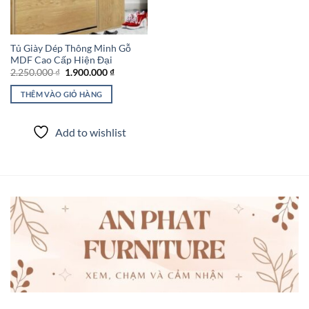
Tủ Giày Dép Thông Minh Gỗ
MDF Cao Cấp Hiện Đại
Giá
Giá
2.250.000
₫
1.900.000
₫
gốc
hiện
là:
tại
THÊM VÀO GIỎ HÀNG
2.250.000 ₫.
là:
1.900.000 ₫.
Add to wishlist