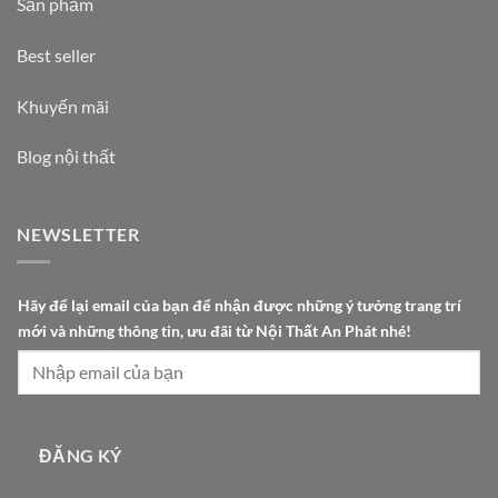
Sản phẩm
Best seller
Khuyến mãi
Blog nội thất
NEWSLETTER
m
Hãy để lại email của bạn để nhận được những ý tưởng trang trí
ớ
mới và những thông tin, ưu đãi từ Nội Thất An Phát nhé!
i
đ
ã
i
đ
ĐĂNG KÝ
ã