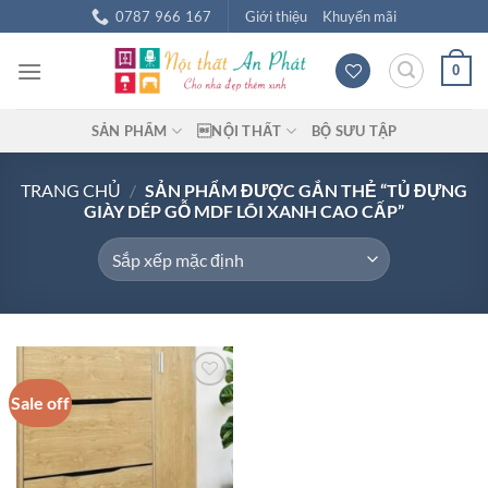
Chuyển
0787 966 167
Giới thiệu
Khuyến mãi
đến
nội
0
dung
SẢN PHẨM
NỘI THẤT
BỘ SƯU TẬP
TRANG CHỦ
/
SẢN PHẨM ĐƯỢC GẮN THẺ “TỦ ĐỰNG
GIÀY DÉP GỖ MDF LÕI XANH CAO CẤP”
Sale off
Add to
wishlist