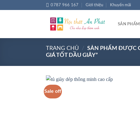
Chuyển
0787 966 167
Giới thiệu
Khuyến mãi
đến
nội
SẢN PHẨM
dung
TRANG CHỦ
/
SẢN PHẨM ĐƯỢC GẮ
GIÁ TỐT DẦU GIÂY”
Sale off
Add
wish