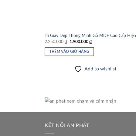
Tủ Giày Dép Thông Minh Gỗ MDF Cao Cấp Hiện
Giá
Giá
2.250.000
₫
1.900.000
₫
gốc
hiện
là:
tại
THÊM VÀO GIỎ HÀNG
2.250.000 ₫.
là:
1.900.000 ₫.
Add to wishlist
KẾT NỐI AN PHÁT