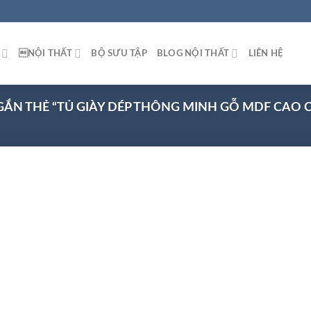
NỘI THẤT
BỘ SƯU TẬP
BLOG NỘI THẤT
LIÊN HỆ
N THẺ “TỦ GIÀY DÉP THÔNG MINH GỖ MDF CAO 
 to
list