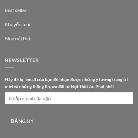
Best seller
Khuyến mãi
Blog nội thất
NEWSLETTER
n
Hãy để lại email của bạn để nhận được những ý tưởng trang trí
h
mới và những thông tin, ưu đãi từ Nội Thất An Phát nhé!
é
!
b
ạ
n
ĐĂNG KÝ
n
h