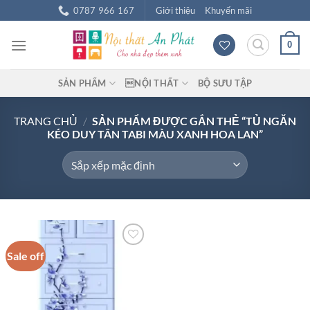
Chuyển
0787 966 167
Giới thiệu
Khuyến mãi
đến
nội
0
dung
SẢN PHẨM
NỘI THẤT
BỘ SƯU TẬP
TRANG CHỦ
/
SẢN PHẨM ĐƯỢC GẮN THẺ “TỦ NGĂN
KÉO DUY TÂN TABI MÀU XANH HOA LAN”
Sale off
Add to
wishlist