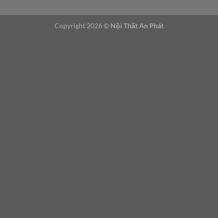
ữ
n
Copyright 2026 ©
Nội Thất An Phát
g