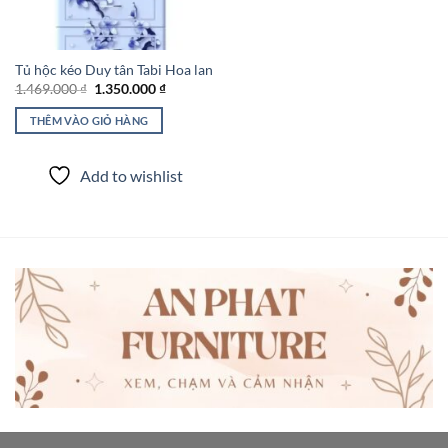
Tủ hộc kéo Duy tân Tabi Hoa lan
Giá
Giá
1.469.000
₫
1.350.000
₫
gốc
hiện
là:
tại
THÊM VÀO GIỎ HÀNG
1.469.000 ₫.
là:
1.350.000 ₫.
Add to wishlist