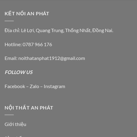
trên
trang
KẾT NỐI AN PHÁT
sản
phẩm
Địa chỉ: Lê Lợi, Quang Trung, Thống Nhất, Đồng Nai.
Hotline: 0787 966 176
Email: noithatanphat1912@gmail.com
FOLLOW US
Facebook – Zalo – Instagram
NỘI THẤT AN PHÁT
Giới thiệu