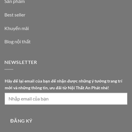
Sản phẩm
Best seller
Khuyến mãi
Blog nội thất
NEWSLETTER
ư
Hãy để lại email của bạn để nhận được những ý tưởng trang trí
u
mới và những thông tin, ưu đãi từ Nội Thất An Phát nhé!
t
r
a
n
g
ĐĂNG KÝ
n