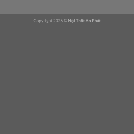
h
ậ
n
Copyright 2026 ©
Nội Thất An Phát