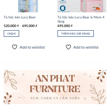
Tủ hộc kéo Lucy Bear & Mom 4
Tủ hộc kéo Lucy Bear
tầng
Khoảng
520.000
₫
–
695.000
₫
695.000
₫
giá:
từ
CHỌN
THÊM VÀO GIỎ HÀNG
520.000 ₫
đến
Sản
695.000 ₫
phẩm
Add to wishlist
Add to wishlist
này
có
nhiều
biến
thể.
Các
tùy
chọn
có
thể
được
chọn