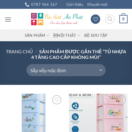
Chuyển
0787 966 167
Giới thiệu
Khuyến mãi
đến
nội
0
dung
SẢN PHẨM
NỘI THẤT
BỘ SƯU TẬP
TRANG CHỦ
/
SẢN PHẨM ĐƯỢC GẮN THẺ “TỦ NHỰA
4 TẦNG CAO CẤP KHÔNG MÙI”
Add to
Add to
wishlist
wishlist