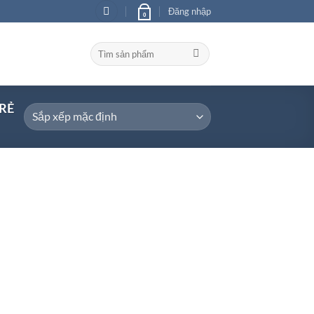
Đăng nhập
0
Tìm
kiếm:
RẺ