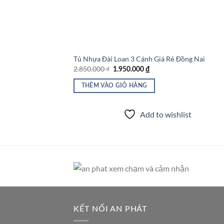
Tủ Nhựa Đài Loan 3 Cánh Giá Rẻ Đồng Nai
Giá
Giá
2.850.000
₫
1.950.000
₫
gốc
hiện
là:
tại
THÊM VÀO GIỎ HÀNG
2.850.000 ₫.
là:
1.950.000 ₫.
Add to wishlist
KẾT NỐI AN PHÁT