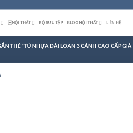
NỘI THẤT
BỘ SƯU TẬP
BLOG NỘI THẤT
LIÊN HỆ
N THẺ “TỦ NHỰA ĐÀI LOAN 3 CÁNH CAO CẤP GIÁ 
 to
list