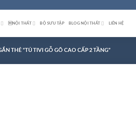
NỘI THẤT
BỘ SƯU TẬP
BLOG NỘI THẤT
LIÊN HỆ
N THẺ “TỦ TIVI GỖ GÕ CAO CẤP 2 TẦNG”
 to
list