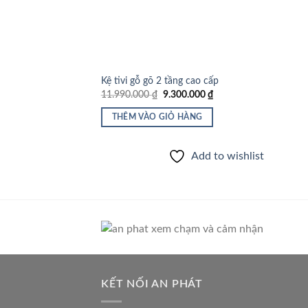
Kệ tivi gỗ gõ 2 tầng cao cấp
Giá
Giá
11.990.000
₫
9.300.000
₫
gốc
hiện
là:
tại
THÊM VÀO GIỎ HÀNG
11.990.000 ₫.
là:
9.300.000 ₫.
Add to wishlist
KẾT NỐI AN PHÁT