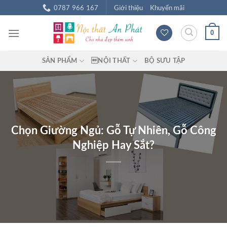
Chuyển
0787 966 167
Giới thiệu
Khuyến mãi
đến
nội
0
dung
SẢN PHẨM
NỘI THẤT
BỘ SƯU TẬP
Chọn Giường Ngủ: Gỗ Tự Nhiên, Gỗ Công
Nghiệp Hay Sắt?