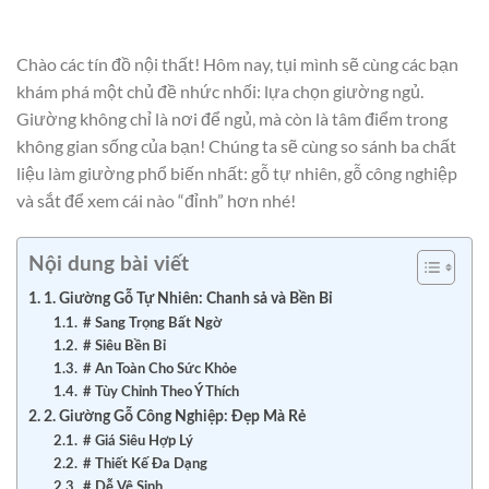
Chào các tín đồ nội thất! Hôm nay, tụi mình sẽ cùng các bạn
khám phá một chủ đề nhức nhối: lựa chọn giường ngủ.
Giường không chỉ là nơi để ngủ, mà còn là tâm điểm trong
không gian sống của bạn! Chúng ta sẽ cùng so sánh ba chất
liệu làm giường phổ biến nhất: gỗ tự nhiên, gỗ công nghiệp
và sắt để xem cái nào “đỉnh” hơn nhé!
Nội dung bài viết
1. Giường Gỗ Tự Nhiên: Chanh sả và Bền Bỉ
# Sang Trọng Bất Ngờ
# Siêu Bền Bỉ
# An Toàn Cho Sức Khỏe
# Tùy Chỉnh Theo Ý Thích
2. Giường Gỗ Công Nghiệp: Đẹp Mà Rẻ
# Giá Siêu Hợp Lý
# Thiết Kế Đa Dạng
# Dễ Vệ Sinh