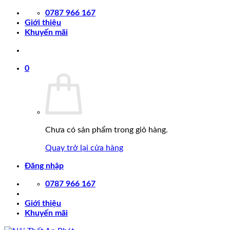
Chuyển
0787 966 167
đến
Giới thiệu
nội
Khuyến mãi
dung
0
Chưa có sản phẩm trong giỏ hàng.
Quay trở lại cửa hàng
Đăng nhập
0787 966 167
Giới thiệu
Khuyến mãi