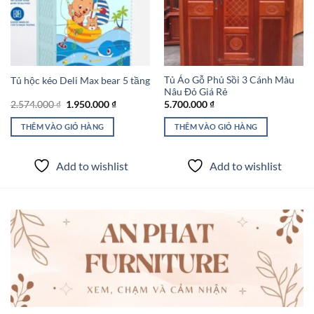
wishlist
wishlist
Tủ Áo Gỗ Phủ Sồi 3 Cánh Màu
Tủ hộc kéo Deli Max bear 5 tầng
Nâu Đỏ Giá Rẻ
Giá
Giá
2.574.000
₫
1.950.000
₫
5.700.000
₫
gốc
hiện
là:
tại
THÊM VÀO GIỎ HÀNG
THÊM VÀO GIỎ HÀNG
2.574.000 ₫.
là:
1.950.000 ₫.
Add to wishlist
Add to wishlist