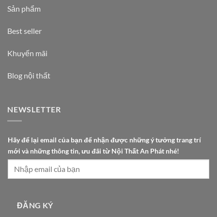
Sản phẩm
Best seller
Khuyến mãi
Blog nội thất
NEWSLETTER
v
Hãy để lại email của bạn để nhận được những ý tưởng trang trí
à
mới và những thông tin, ưu đãi từ Nội Thất An Phát nhé!
N
ộ
i
t
ừ
ĐĂNG KÝ