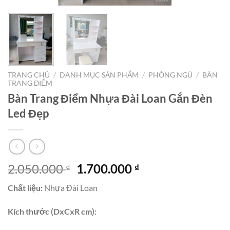
TRANG CHỦ
/
DANH MỤC SẢN PHẨM
/
PHÒNG NGỦ
/
BÀN
TRANG ĐIỂM
Bàn Trang Điểm Nhựa Đài Loan Gắn Đèn
Led Đẹp
Giá
Giá
2.050.000
1.700.000
₫
₫
gốc
hiện
Chất liệu:
Nhựa Đài Loan
là:
tại
2.050.000 ₫.
là:
Kích thước (DxCxR cm):
1.700.000 ₫.