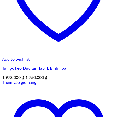
Add to wishlist
Tủ hộc kéo Duy tân Tabi L Bình hoa
Giá
Giá
1.978.000
₫
1.750.000
₫
gốc
hiện
Thêm vào giỏ hàng
là:
tại
1.978.000 ₫.
là:
1.750.000 ₫.