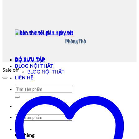
Phòng Thờ
Phòng Thờ
BỘ SƯU TẬP
BỘ SƯU TẬP
BLOG NỘI THẤT
Sale off
BLOG NỘI THẤT
LIÊN HỆ
Tìm
kiếm:
Tìm
kiếm:
0
Giỏ hàng