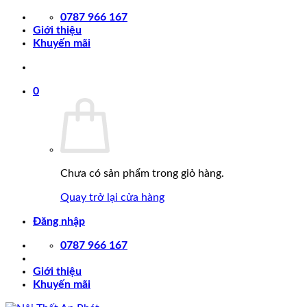
Chuyển
0787 966 167
đến
Giới thiệu
nội
Khuyến mãi
dung
0
Chưa có sản phẩm trong giỏ hàng.
Quay trở lại cửa hàng
Đăng nhập
0787 966 167
Giới thiệu
Khuyến mãi