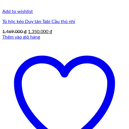
Add to wishlist
Tủ hộc kéo Duy tân Tabi Cầu thủ nhí
Giá
Giá
1.469.000
₫
1.350.000
₫
gốc
hiện
Thêm vào giỏ hàng
là:
tại
1.469.000 ₫.
là:
1.350.000 ₫.