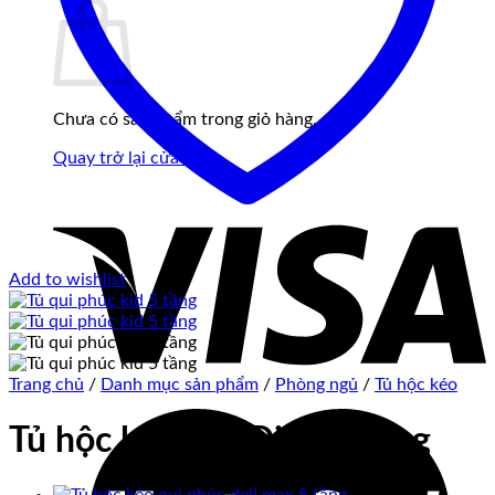
Chưa có sản phẩm trong giỏ hàng.
Quay trở lại cửa hàng
Add to wishlist
Trang chủ
/
Danh mục sản phẩm
/
Phòng ngủ
/
Tủ hộc kéo
Tủ hộc kéo Kid Dino 5 tầng