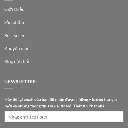
Giới thiệu
Sản phẩm
Best seller
Khuyến mãi
Blog nội thất
NEWSLETTER
T
Hãy để lại email của bạn để nhận được những ý tưởng trang trí
h
mới và những thông tin, ưu đãi từ Nội Thất An Phát nhé!
ấ
t
N