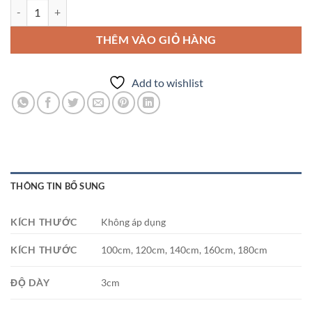
Nệm Gòn Dày 3cm Bông Ép Gấp 3 Giá Tốt Bền Đẹp số lượng
THÊM VÀO GIỎ HÀNG
Add to wishlist
THÔNG TIN BỔ SUNG
KÍCH THƯỚC
Không áp dụng
KÍCH THƯỚC
100cm, 120cm, 140cm, 160cm, 180cm
ĐỘ DÀY
3cm