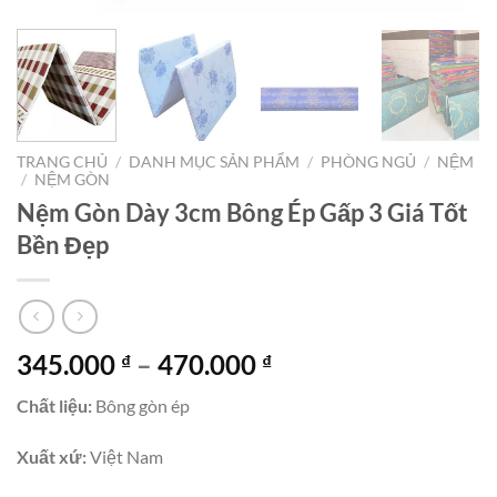
TRANG CHỦ
/
DANH MỤC SẢN PHẨM
/
PHÒNG NGỦ
/
NỆM
/
NỆM GÒN
Nệm Gòn Dày 3cm Bông Ép Gấp 3 Giá Tốt
Bền Đẹp
Khoảng
345.000
–
470.000
₫
₫
giá:
Chất liệu:
Bông gòn ép
từ
345.000 ₫
Xuất xứ:
Việt Nam
đến
470.000 ₫