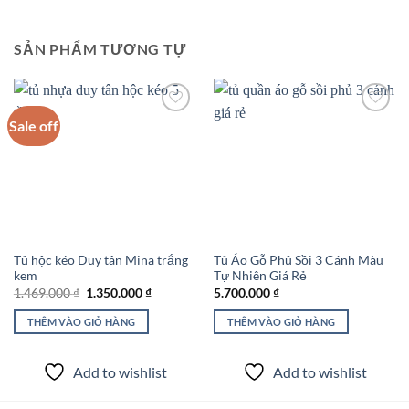
SẢN PHẨM TƯƠNG TỰ
Sale off
Add to
Add to
wishlist
wishlist
Tủ hộc kéo Duy tân Mina trắng
Tủ Áo Gỗ Phủ Sồi 3 Cánh Màu
kem
Tự Nhiên Giá Rẻ
Giá
Giá
1.469.000
₫
1.350.000
₫
5.700.000
₫
gốc
hiện
là:
tại
THÊM VÀO GIỎ HÀNG
THÊM VÀO GIỎ HÀNG
1.469.000 ₫.
là:
1.350.000 ₫.
Add to wishlist
Add to wishlist