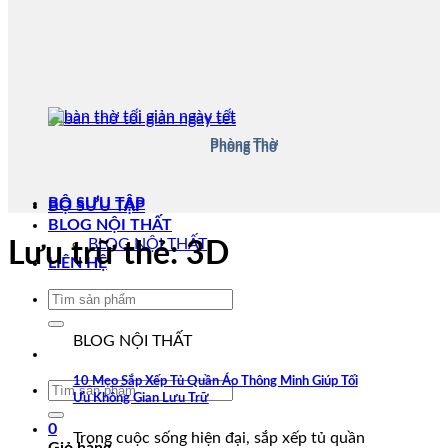
Phòng Thờ
Phòng Thờ
BỘ SƯU TẬP
BỘ SƯU TẬP
BLOG NỘI THẤT
BLOG NỘI THẤT
Lưu trữ thẻ:
3D
LIÊN HỆ
Tìm
kiếm:
BLOG NỘI THẤT
10 Mẹo Sắp Xếp Tủ Quần Áo Thông Minh Giúp Tối
Tìm
Ưu Không Gian Lưu Trữ
kiếm:
0
Trong cuộc sống hiện đại, sắp xếp tủ quần