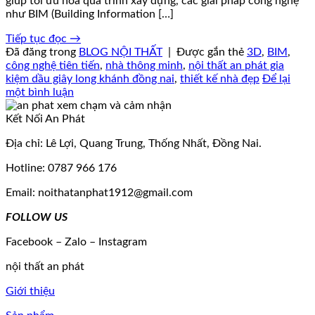
giúp tối ưu hóa quá trình xây dựng, các giải pháp công nghệ
như BIM (Building Information […]
Tiếp tục đọc
→
Đã đăng trong
BLOG NỘI THẤT
|
Được gắn thẻ
3D
,
BIM
,
công nghệ tiên tiến
,
nhà thông minh
,
nội thất an phát gia
kiệm dầu giây long khánh đồng nai
,
thiết kế nhà đẹp
Để lại
một bình luận
Kết Nối An Phát
Địa chỉ: Lê Lợi, Quang Trung, Thống Nhất, Đồng Nai.
Hotline: 0787 966 176
Email: noithatanphat1912@gmail.com
FOLLOW US
Facebook – Zalo – Instagram
nội thất an phát
Giới thiệu