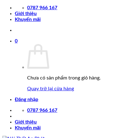
Chuyển
0787 966 167
đến
Giới thiệu
nội
Khuyến mãi
dung
0
Chưa có sản phẩm trong giỏ hàng.
Quay trở lại cửa hàng
Đăng nhập
0787 966 167
Giới thiệu
Khuyến mãi