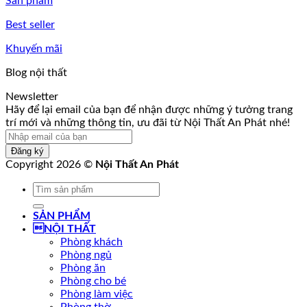
Sản phẩm
Best seller
Khuyến mãi
Blog nội thất
Newsletter
nhận
Hãy để lại email của bạn để nhận được những ý tưởng trang
tin,
trí mới và những thông tin, ưu đãi từ Nội Thất An Phát nhé!
trí
Đăng ký
Copyright 2026 ©
Nội Thất An Phát
Tìm
kiếm:
SẢN PHẨM
NỘI THẤT
Phòng khách
Phòng ngủ
Phòng ăn
Phòng cho bé
Phòng làm việc
Phòng thờ