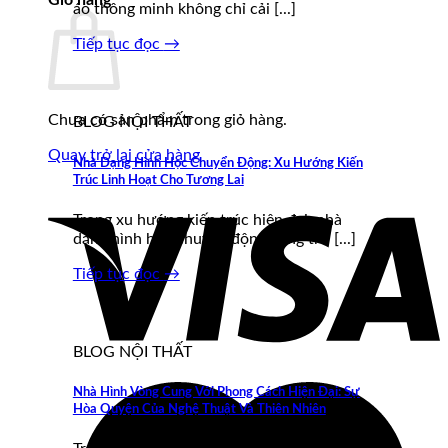
Giỏ hàng
áo thông minh không chỉ cải [...]
Tiếp tục đọc
→
Chưa có sản phẩm trong giỏ hàng.
BLOG NỘI THẤT
Quay trở lại cửa hàng
Nhà Dạng Hình Học Chuyển Động: Xu Hướng Kiến
Trúc Linh Hoạt Cho Tương Lai
Trong xu hướng kiến trúc hiện đại, nhà
dạng hình học chuyển động đang trở [...]
Tiếp tục đọc
→
BLOG NỘI THẤT
Nhà Hình Vòng Cung Với Phong Cách Hiện Đại: Sự
Hòa Quyện Của Nghệ Thuật Và Thiên Nhiên