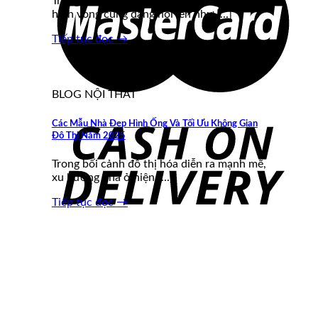
Trong xu hướng kiến trúc năm 2025, nhà
hình vòng cung đang nổi lên như [...]
Tiếp tục đọc
→
BLOG NỘI THẤT
Các Mẫu Nhà Đẹp Hình Ống Và Tối Ưu Không Gian
Đô Thị Năm 2025
Trong bối cảnh đô thị hóa diễn ra mạnh mẽ,
xu hướng nhà ở hiện [...]
Tiếp tục đọc
→