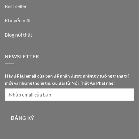
Best seller
Khuyến mãi
Blog nội thất
NEWSLETTER
đ
Hãy để lại email của bạn để nhận được những ý tưởng trang trí
ể
mới và những thông tin, ưu đãi từ Nội Thất An Phát nhé!
n
h
ậ
n
T
ĐĂNG KÝ
h
ấ
t