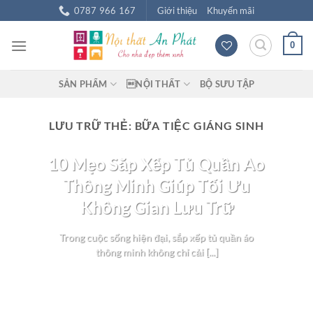
Chuyển
0787 966 167
Giới thiệu
Khuyến mãi
đến
nội
0
dung
SẢN PHẨM
NỘI THẤT
BỘ SƯU TẬP
LƯU TRỮ THẺ:
BỮA TIỆC GIÁNG SINH
BLOG NỘI THẤT
10 Mẹo Sắp Xếp Tủ Quần Áo
Thông Minh Giúp Tối Ưu
Không Gian Lưu Trữ
Trong cuộc sống hiện đại, sắp xếp tủ quần áo
thông minh không chỉ cải [...]
TIẾP TỤC ĐỌC
→