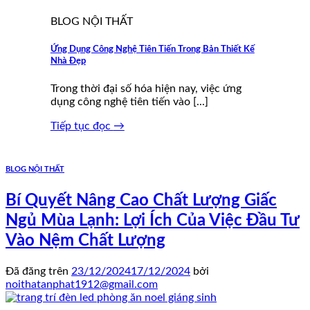
BLOG NỘI THẤT
Ứng Dụng Công Nghệ Tiên Tiến Trong Bản Thiết Kế
Nhà Đẹp
Trong thời đại số hóa hiện nay, việc ứng
dụng công nghệ tiên tiến vào [...]
Tiếp tục đọc
→
BLOG NỘI THẤT
Bí Quyết Nâng Cao Chất Lượng Giấc
Ngủ Mùa Lạnh: Lợi Ích Của Việc Đầu Tư
Vào Nệm Chất Lượng
Đã đăng trên
23/12/2024
17/12/2024
bởi
noithatanphat1912@gmail.com