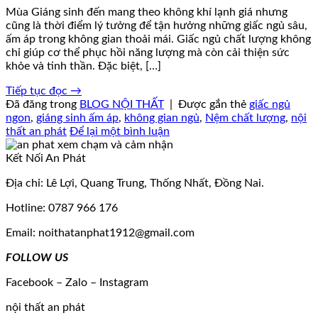
Mùa Giáng sinh đến mang theo không khí lạnh giá nhưng
cũng là thời điểm lý tưởng để tận hưởng những giấc ngủ sâu,
ấm áp trong không gian thoải mái. Giấc ngủ chất lượng không
chỉ giúp cơ thể phục hồi năng lượng mà còn cải thiện sức
khỏe và tinh thần. Đặc biệt, […]
Tiếp tục đọc
→
Đã đăng trong
BLOG NỘI THẤT
|
Được gắn thẻ
giấc ngủ
ngon
,
giáng sinh ấm áp
,
không gian ngủ
,
Nệm chất lượng
,
nội
thất an phát
Để lại một bình luận
Kết Nối An Phát
Địa chỉ: Lê Lợi, Quang Trung, Thống Nhất, Đồng Nai.
Hotline: 0787 966 176
Email: noithatanphat1912@gmail.com
FOLLOW US
Facebook – Zalo – Instagram
nội thất an phát