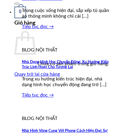
kiếm:
Trong cuộc sống hiện đại, sắp xếp tủ quần
0
áo thông minh không chỉ cải [...]
Giỏ hàng
Tiếp tục đọc
→
BLOG NỘI THẤT
Nhà Dạng Hình Học Chuyển Động: Xu Hướng Kiến
Chưa có sản phẩm trong giỏ hàng.
Trúc Linh Hoạt Cho Tương Lai
Quay trở lại cửa hàng
Trong xu hướng kiến trúc hiện đại, nhà
dạng hình học chuyển động đang trở [...]
Tiếp tục đọc
→
BLOG NỘI THẤT
Nhà Hình Vòng Cung Với Phong Cách Hiện Đại: Sự