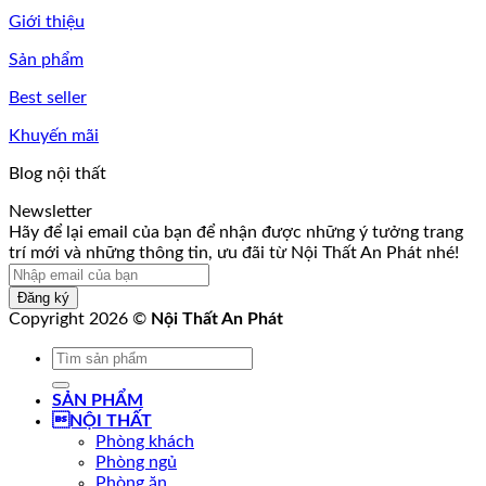
Giới thiệu
Sản phẩm
Best seller
Khuyến mãi
Blog nội thất
Newsletter
để
Hãy để lại email của bạn để nhận được những ý tưởng trang
của
trí mới và những thông tin, ưu đãi từ Nội Thất An Phát nhé!
bạn
Đăng ký
Copyright 2026 ©
Nội Thất An Phát
Tìm
kiếm:
SẢN PHẨM
NỘI THẤT
Phòng khách
Phòng ngủ
Phòng ăn