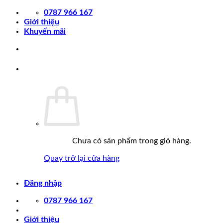
Chuyển
0787 966 167
đến
Giới thiệu
nội
Khuyến mãi
dung
0
Chưa có sản phẩm trong giỏ hàng.
Quay trở lại cửa hàng
Đăng nhập
0787 966 167
Giới thiệu