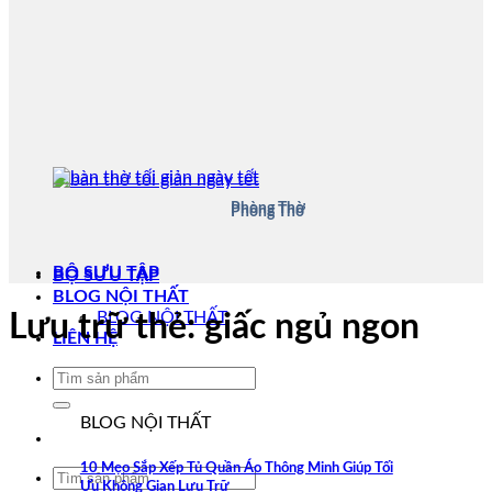
Phòng Thờ
Phòng Thờ
BỘ SƯU TẬP
BỘ SƯU TẬP
BLOG NỘI THẤT
BLOG NỘI THẤT
Lưu trữ thẻ:
giấc ngủ ngon
LIÊN HỆ
Tìm
kiếm:
BLOG NỘI THẤT
10 Mẹo Sắp Xếp Tủ Quần Áo Thông Minh Giúp Tối
Tìm
Ưu Không Gian Lưu Trữ