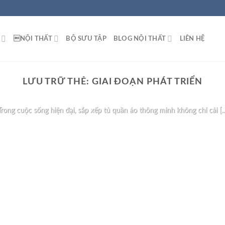
NỘI THẤT
BỘ SƯU TẬP
BLOG NỘI THẤT
LIÊN HỆ
BLOG NỘI THẤT
LƯU TRỮ THẺ:
GIAI ĐOẠN PHÁT TRIỂN
ếp Tủ Quần Áo Thông Minh Giúp Tối Ưu Không
Trong cuộc sống hiện đại, sắp xếp tủ quần áo thông minh không chỉ cải [...
TIẾP TỤC ĐỌC
→