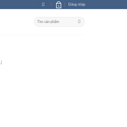
Đăng nhập
0
Tìm
kiếm:
 Gian Lưu Trữ
]