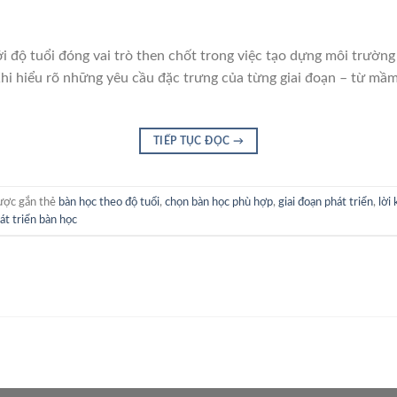
 độ tuổi đóng vai trò then chốt trong việc tạo dựng môi trường 
 Khi hiểu rõ những yêu cầu đặc trưng của từng giai đoạn – từ mầ
TIẾP TỤC ĐỌC
→
ợc gắn thẻ
bàn học theo độ tuổi
,
chọn bàn học phù hợp
,
giai đoạn phát triển
,
lời
át triển bàn học