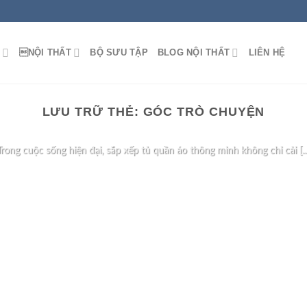
M
NỘI THẤT
BỘ SƯU TẬP
BLOG NỘI THẤT
LIÊN HỆ
BLOG NỘI THẤT
LƯU TRỮ THẺ:
GÓC TRÒ CHUYỆN
p Tủ Quần Áo Thông Minh Giúp Tối Ưu Khôn
Trong cuộc sống hiện đại, sắp xếp tủ quần áo thông minh không chỉ cải [...
TIẾP TỤC ĐỌC
→