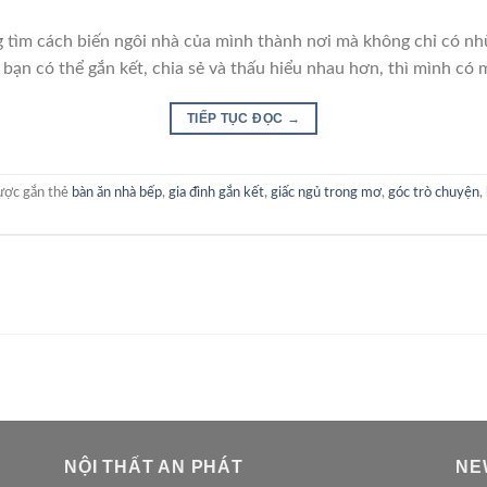
tìm cách biến ngôi nhà của mình thành nơi mà không chỉ có nh
 bạn có thể gắn kết, chia sẻ và thấu hiểu nhau hơn, thì mình có 
TIẾP TỤC ĐỌC
→
ợc gắn thẻ
bàn ăn nhà bếp
,
gia đình gắn kết
,
giấc ngủ trong mơ
,
góc trò chuyện
,
NỘI THẤT AN PHÁT
NE