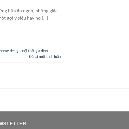
ững bữa ăn ngon, những giấc
một gợi ý siêu hay ho […]
home design
,
nội thất gia đình
Để lại một bình luận
WSLETTER