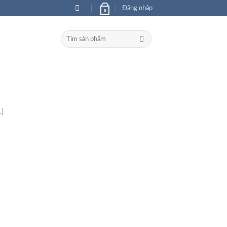
Đăng nhập
0
Tìm
kiếm:
g Gian Lưu Trữ
]