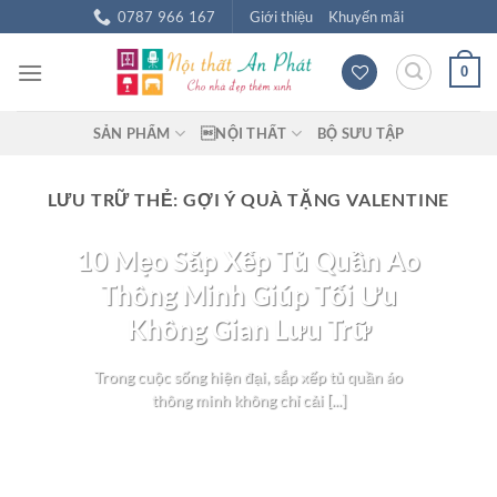
Chuyển
0787 966 167
Giới thiệu
Khuyến mãi
đến
nội
0
dung
SẢN PHẨM
NỘI THẤT
BỘ SƯU TẬP
LƯU TRỮ THẺ:
GỢI Ý QUÀ TẶNG VALENTINE
BLOG NỘI THẤT
10 Mẹo Sắp Xếp Tủ Quần Áo
Thông Minh Giúp Tối Ưu
Không Gian Lưu Trữ
Trong cuộc sống hiện đại, sắp xếp tủ quần áo
thông minh không chỉ cải [...]
TIẾP TỤC ĐỌC
→