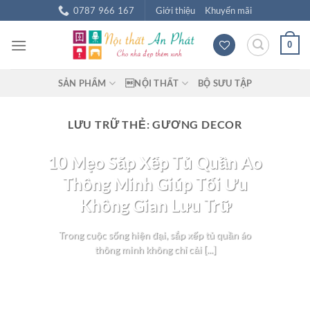
Chuyển
0787 966 167
Giới thiệu
Khuyến mãi
đến
nội
0
dung
SẢN PHẨM
NỘI THẤT
BỘ SƯU TẬP
LƯU TRỮ THẺ:
GƯƠNG DECOR
BLOG NỘI THẤT
10 Mẹo Sắp Xếp Tủ Quần Áo
Thông Minh Giúp Tối Ưu
Không Gian Lưu Trữ
Trong cuộc sống hiện đại, sắp xếp tủ quần áo
thông minh không chỉ cải [...]
TIẾP TỤC ĐỌC
→