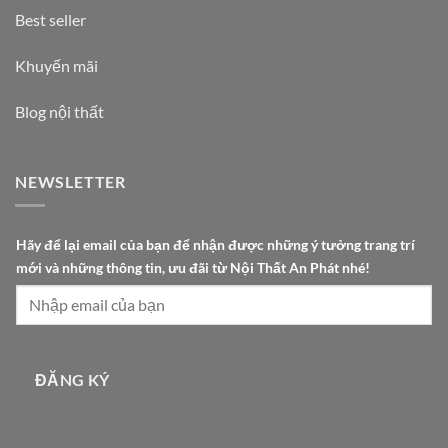
Best seller
Khuyến mãi
Blog nội thất
NEWSLETTER
m
Hãy để lại email của bạn để nhận được những ý tưởng trang trí
ớ
mới và những thông tin, ưu đãi từ Nội Thất An Phát nhé!
i
đ
ể
N
ộ
ĐĂNG KÝ
i