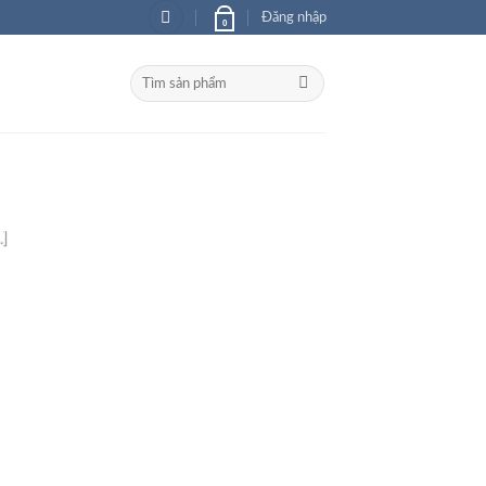
Đăng nhập
0
Tìm
kiếm:
 Gian Lưu Trữ
]