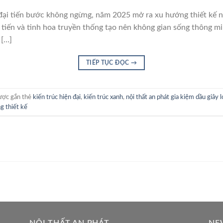
 đại tiến bước không ngừng, năm 2025 mở ra xu hướng thiết kế n
 tiến và tinh hoa truyền thống tạo nên không gian sống thông m
 […]
TIẾP TỤC ĐỌC
→
ợc gắn thẻ
kiến trúc hiện đại
,
kiến trúc xanh
,
nội thất an phát gia kiệm dầu giây 
g thiết kế
NỘI THẤT AN PHÁT
NE