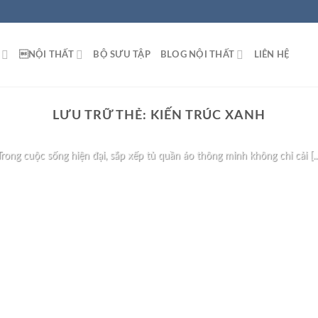
NỘI THẤT
BỘ SƯU TẬP
BLOG NỘI THẤT
LIÊN HỆ
BLOG NỘI THẤT
LƯU TRỮ THẺ:
KIẾN TRÚC XANH
ếp Tủ Quần Áo Thông Minh Giúp Tối Ưu Không
Trong cuộc sống hiện đại, sắp xếp tủ quần áo thông minh không chỉ cải [...
TIẾP TỤC ĐỌC
→