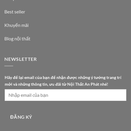
Best seller
Khuyến mãi
Blog nội thất
NEWSLETTER
t
Hãy để lại email của bạn để nhận được những ý tưởng trang trí
r
mới và những thông tin, ưu đãi từ Nội Thất An Phát nhé!
a
n
g
e
m
ĐĂNG KÝ
a
i