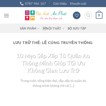
Chuyển
0787 966 167
Giới thiệu
Khuyến mãi
đến
nội
0
dung
SẢN PHẨM
NỘI THẤT
BỘ SƯU TẬP
LƯU TRỮ THẺ:
LỄ CÚNG TRUYỀN THỐNG
BLOG NỘI THẤT
10 Mẹo Sắp Xếp Tủ Quần Áo
Thông Minh Giúp Tối Ưu
Không Gian Lưu Trữ
Trong cuộc sống hiện đại, sắp xếp tủ quần áo
thông minh không chỉ cải [...]
TIẾP TỤC ĐỌC
→