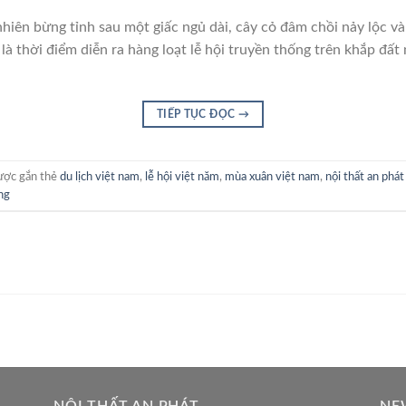
nhiên bừng tỉnh sau một giấc ngủ dài, cây cỏ đâm chồi nảy lộc v
là thời điểm diễn ra hàng loạt lễ hội truyền thống trên khắp đất
TIẾP TỤC ĐỌC
→
ợc gắn thẻ
du lịch việt nam
,
lễ hội việt năm
,
mùa xuân việt nam
,
nội thất an phá
ng
NỘI THẤT AN PHÁT
NE