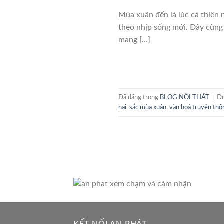
Mùa xuân đến là lúc cả thiên 
theo nhịp sống mới. Đây cũng 
mang […]
Đã đăng trong
BLOG NỘI THẤT
|
Đư
nai
,
sắc mùa xuân
,
văn hoá truyền thố
KẾT NỐI AN PHÁT