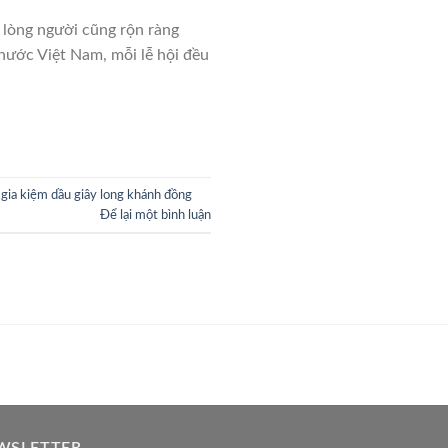
à lòng người cũng rộn ràng
 nước Việt Nam, mỗi lễ hội đều
t gia kiệm dầu giây long khánh đồng
Để lại một bình luận
WSLETTER