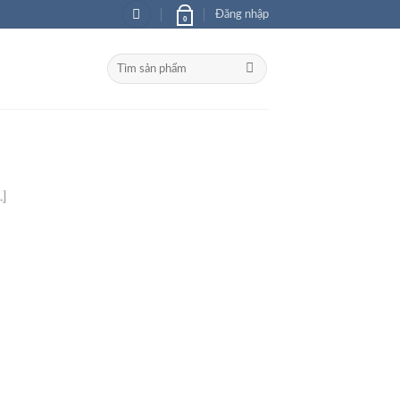
Đăng nhập
0
Tìm
kiếm:
 Gian Lưu Trữ
]