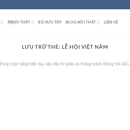
NỘI THẤT
BỘ SƯU TẬP
BLOG NỘI THẤT
LIÊN HỆ
BLOG NỘI THẤT
LƯU TRỮ THẺ:
LỄ HỘI VIỆT NĂM
ếp Tủ Quần Áo Thông Minh Giúp Tối Ưu Không
Trong cuộc sống hiện đại, sắp xếp tủ quần áo thông minh không chỉ cải [...
TIẾP TỤC ĐỌC
→