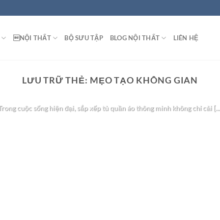
NỘI THẤT
BỘ SƯU TẬP
BLOG NỘI THẤT
LIÊN HỆ
BLOG NỘI THẤT
LƯU TRỮ THẺ:
MẸO TẠO KHÔNG GIAN
ếp Tủ Quần Áo Thông Minh Giúp Tối Ưu Không
Trong cuộc sống hiện đại, sắp xếp tủ quần áo thông minh không chỉ cải [...
TIẾP TỤC ĐỌC
→