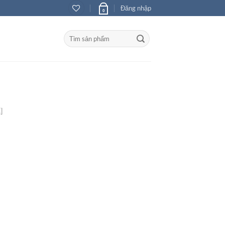
Đăng nhập
0
Tìm
kiếm:
 Gian Lưu Trữ
]