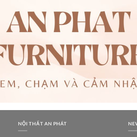
NỘI THẤT AN PHÁT
NE