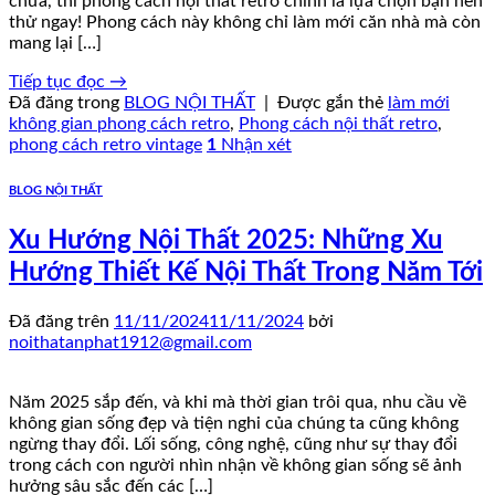
chưa, thì phong cách nội thất retro chính là lựa chọn bạn nên
thử ngay! Phong cách này không chỉ làm mới căn nhà mà còn
mang lại […]
Tiếp tục đọc
→
Đã đăng trong
BLOG NỘI THẤT
|
Được gắn thẻ
làm mới
không gian phong cách retro
,
Phong cách nội thất retro
,
phong cách retro vintage
1
Nhận xét
BLOG NỘI THẤT
Xu Hướng Nội Thất 2025: Những Xu
Hướng Thiết Kế Nội Thất Trong Năm Tới
Đã đăng trên
11/11/2024
11/11/2024
bởi
noithatanphat1912@gmail.com
Năm 2025 sắp đến, và khi mà thời gian trôi qua, nhu cầu về
không gian sống đẹp và tiện nghi của chúng ta cũng không
ngừng thay đổi. Lối sống, công nghệ, cũng như sự thay đổi
trong cách con người nhìn nhận về không gian sống sẽ ảnh
hưởng sâu sắc đến các […]