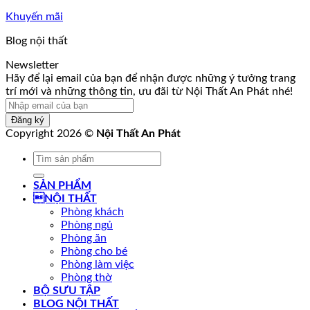
Khuyến mãi
Blog nội thất
Newsletter
tưởng
Hãy để lại email của bạn để nhận được những ý tưởng trang
đãi
trí mới và những thông tin, ưu đãi từ Nội Thất An Phát nhé!
Hãy
Đăng ký
Copyright 2026 ©
Nội Thất An Phát
Tìm
kiếm:
SẢN PHẨM
NỘI THẤT
Phòng khách
Phòng ngủ
Phòng ăn
Phòng cho bé
Phòng làm việc
Phòng thờ
BỘ SƯU TẬP
BLOG NỘI THẤT