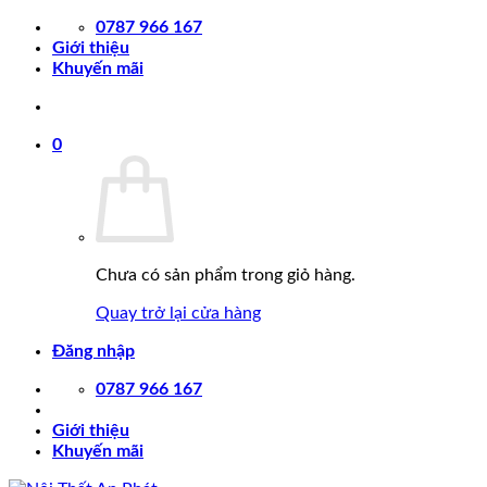
Chuyển
0787 966 167
đến
Giới thiệu
nội
Khuyến mãi
dung
0
Chưa có sản phẩm trong giỏ hàng.
Quay trở lại cửa hàng
Đăng nhập
0787 966 167
Giới thiệu
Khuyến mãi