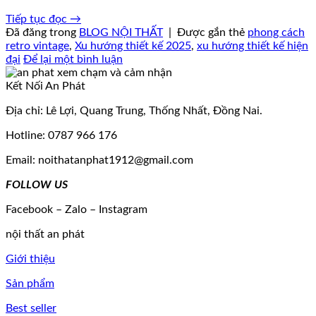
Tiếp tục đọc
→
Đã đăng trong
BLOG NỘI THẤT
|
Được gắn thẻ
phong cách
retro vintage
,
Xu hướng thiết kế 2025
,
xu hướng thiết kế hiện
đại
Để lại một bình luận
Kết Nối An Phát
Địa chỉ: Lê Lợi, Quang Trung, Thống Nhất, Đồng Nai.
Hotline: 0787 966 176
Email: noithatanphat1912@gmail.com
FOLLOW US
Facebook – Zalo – Instagram
nội thất an phát
Giới thiệu
Sản phẩm
Best seller