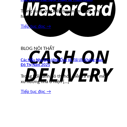
Trong xu hướng kiến trúc năm 2025, nhà
hình vòng cung đang nổi lên như [...]
Tiếp tục đọc
→
BLOG NỘI THẤT
Các Mẫu Nhà Đẹp Hình Ống Và Tối Ưu Không Gian
Đô Thị Năm 2025
Trong bối cảnh đô thị hóa diễn ra mạnh mẽ,
xu hướng nhà ở hiện [...]
Tiếp tục đọc
→