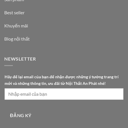
Best seller
Khuyến mãi
Blog nội thất
NEWSLETTER
m
Hãy để lại email của bạn để nhận được những ý tưởng trang trí
ớ
mới và những thông tin, ưu đãi từ Nội Thất An Phát nhé!
i
c
ủ
a
t
ĐĂNG KÝ
h
ô