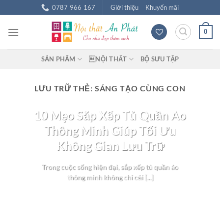
Chuyển
0787 966 167
Giới thiệu
Khuyến mãi
đến
nội
0
dung
SẢN PHẨM
NỘI THẤT
BỘ SƯU TẬP
LƯU TRỮ THẺ:
SÁNG TẠO CÙNG CON
BLOG NỘI THẤT
10 Mẹo Sắp Xếp Tủ Quần Áo
Thông Minh Giúp Tối Ưu
Không Gian Lưu Trữ
Trong cuộc sống hiện đại, sắp xếp tủ quần áo
thông minh không chỉ cải [...]
TIẾP TỤC ĐỌC
→