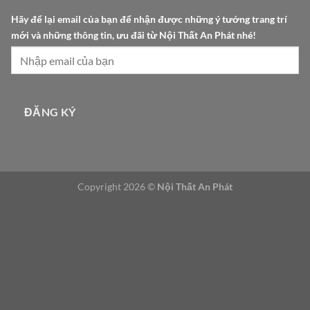
ý
Hãy để lại email của bạn để nhận được những ý tưởng trang trí
m
mới và những thông tin, ưu đãi từ Nội Thất An Phát nhé!
ớ
i
t
r
í
ĐĂNG KÝ
Copyright 2026 ©
Nội Thất An Phát