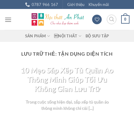
Chuyển
0787 966 167
Giới thiệu
Khuyến mãi
đến
nội
0
dung
SẢN PHẨM
NỘI THẤT
BỘ SƯU TẬP
LƯU TRỮ THẺ:
TẬN DỤNG DIỆN TÍCH
BLOG NỘI THẤT
10 Mẹo Sắp Xếp Tủ Quần Áo
Thông Minh Giúp Tối Ưu
Không Gian Lưu Trữ
Trong cuộc sống hiện đại, sắp xếp tủ quần áo
thông minh không chỉ cải [...]
TIẾP TỤC ĐỌC
→