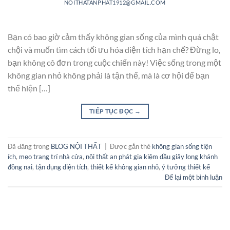
NOITHATANPHAT1912@GMAIL.COM
Bạn có bao giờ cảm thấy không gian sống của mình quá chật
chội và muốn tìm cách tối ưu hóa diện tích hạn chế? Đừng lo,
bạn không cô đơn trong cuộc chiến này! Việc sống trong một
không gian nhỏ không phải là tận thế, mà là cơ hội để bạn
thể hiện […]
TIẾP TỤC ĐỌC
→
Đã đăng trong
BLOG NỘI THẤT
|
Được gắn thẻ
không gian sống tiện
ích
,
mẹo trang trí nhà cửa
,
nội thất an phát gia kiệm dầu giây long khánh
đồng nai
,
tận dụng diện tích
,
thiết kế không gian nhỏ
,
ý tưởng thiết kế
Để lại một bình luận