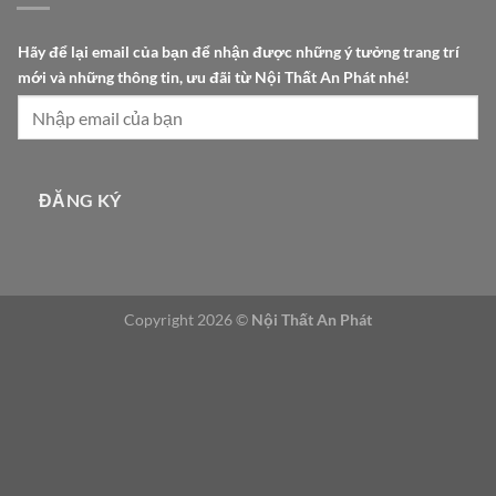
A
Hãy để lại email của bạn để nhận được những ý tưởng trang trí
n
mới và những thông tin, ưu đãi từ Nội Thất An Phát nhé!
t
ư
ở
n
g
ĐĂNG KÝ
m
ớ
i
Copyright 2026 ©
Nội Thất An Phát