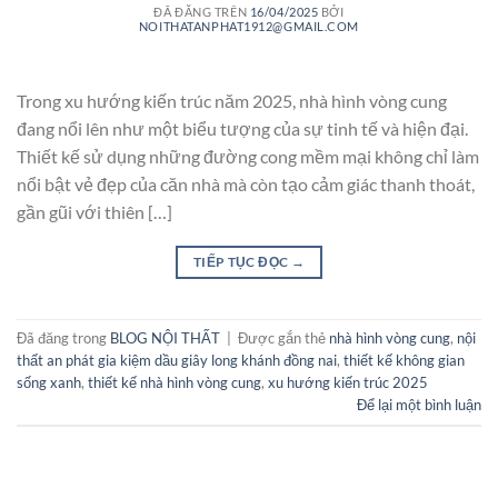
ĐÃ ĐĂNG TRÊN
16/04/2025
BỞI
NOITHATANPHAT1912@GMAIL.COM
Trong xu hướng kiến trúc năm 2025, nhà hình vòng cung
đang nổi lên như một biểu tượng của sự tinh tế và hiện đại.
Thiết kế sử dụng những đường cong mềm mại không chỉ làm
nổi bật vẻ đẹp của căn nhà mà còn tạo cảm giác thanh thoát,
gần gũi với thiên […]
TIẾP TỤC ĐỌC
→
Đã đăng trong
BLOG NỘI THẤT
|
Được gắn thẻ
nhà hình vòng cung
,
nội
thất an phát gia kiệm dầu giây long khánh đồng nai
,
thiết kế không gian
sống xanh
,
thiết kế nhà hình vòng cung
,
xu hướng kiến trúc 2025
Để lại một bình luận