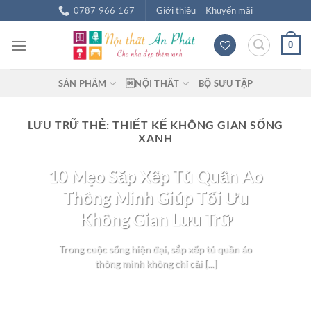
Chuyển
0787 966 167
Giới thiệu
Khuyến mãi
đến
nội
0
dung
SẢN PHẨM
NỘI THẤT
BỘ SƯU TẬP
LƯU TRỮ THẺ:
THIẾT KẾ KHÔNG GIAN SỐNG
XANH
BLOG NỘI THẤT
10 Mẹo Sắp Xếp Tủ Quần Áo
Thông Minh Giúp Tối Ưu
Không Gian Lưu Trữ
Trong cuộc sống hiện đại, sắp xếp tủ quần áo
thông minh không chỉ cải [...]
TIẾP TỤC ĐỌC
→