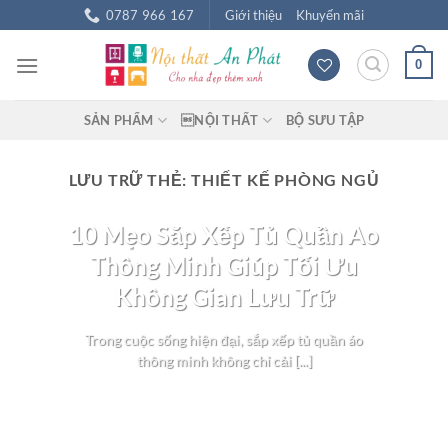
Chuyển
0787 966 167
Giới thiệu
Khuyến mãi
đến
nội
0
dung
SẢN PHẨM
NỘI THẤT
BỘ SƯU TẬP
LƯU TRỮ THẺ:
THIẾT KẾ PHÒNG NGỦ
BLOG NỘI THẤT
10 Mẹo Sắp Xếp Tủ Quần Áo
Thông Minh Giúp Tối Ưu
Không Gian Lưu Trữ
Trong cuộc sống hiện đại, sắp xếp tủ quần áo
thông minh không chỉ cải [...]
TIẾP TỤC ĐỌC
→