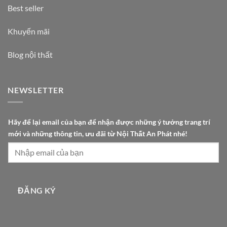
Best seller
Khuyến mãi
Blog nội thất
NEWSLETTER
t
Hãy để lại email của bạn để nhận được những ý tưởng trang trí
r
mới và những thông tin, ưu đãi từ Nội Thất An Phát nhé!
í
n
h
ữ
n
ĐĂNG KÝ
g
ư
u