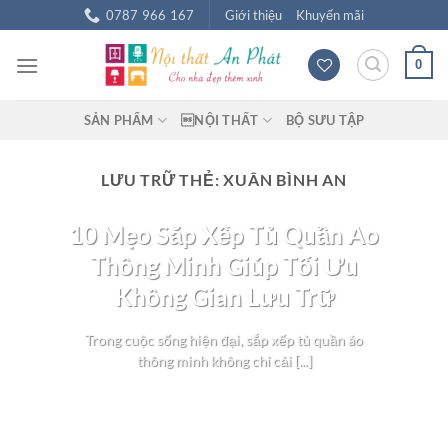
Chuyển
0787 966 167
Giới thiệu
Khuyến mãi
đến
nội
0
dung
SẢN PHẨM
NỘI THẤT
BỘ SƯU TẬP
LƯU TRỮ THẺ:
XUÂN BÌNH AN
BLOG NỘI THẤT
10 Mẹo Sắp Xếp Tủ Quần Áo
Thông Minh Giúp Tối Ưu
Không Gian Lưu Trữ
Trong cuộc sống hiện đại, sắp xếp tủ quần áo
thông minh không chỉ cải [...]
TIẾP TỤC ĐỌC
→