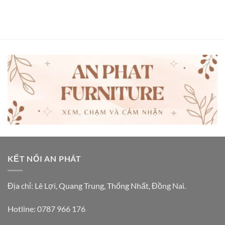
KẾT NỐI AN PHÁT
Địa chỉ: Lê Lợi, Quang Trung, Thống Nhất, Đồng Nai.
Hotline: 0787 966 176