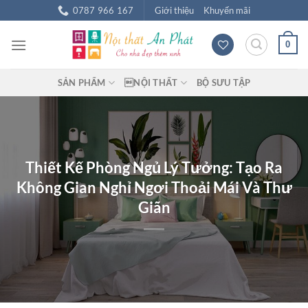
Chuyển
0787 966 167
Giới thiệu
Khuyến mãi
đến
nội
0
dung
SẢN PHẨM
NỘI THẤT
BỘ SƯU TẬP
Thiết Kế Phòng Ngủ Lý Tưởng: Tạo Ra
Không Gian Nghỉ Ngơi Thoải Mái Và Thư
Giãn